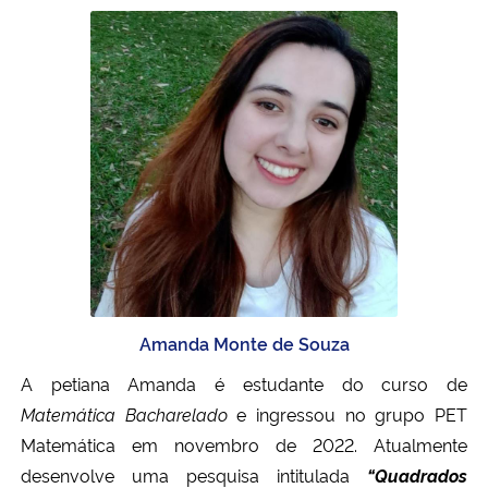
Secretaria-Geral
Secretaria de Governo
Gabinete de Segurança Institucional
Advocacia-Geral da União
Banco Central do Brasil
Planalto
Amanda Monte de Souza
A petiana
Amanda é estudante do curso de
Matemática Bacharelado
e ingressou no grupo PET
Matemática em novembro de 2022.
Atualmente
desenvolve uma pesquisa intitulada
“Quadrados