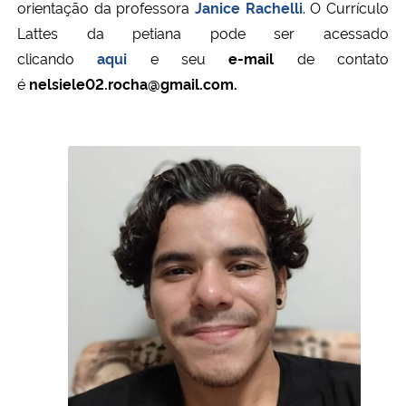
orientação da professora
Janice Rachelli
. O Currículo
Lattes da petiana pode ser acessado
clicando
aqui
e
seu
e-mail
de contato
é
nelsiele02.rocha@gmail.com.