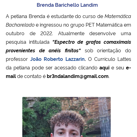
Brenda Barichello Landim
A petiana Brenda
é estudante do curso de
Matemática
Bacharelado
e ingressou no grupo PET Matemática em
outubro de 2022.
Atualmente desenvolve uma
pesquisa intitulada
“Espectro de grafos comaximais
provenientes de anéis finitos
“
sob orientação do
professor
João Roberto Lazzarin
.
O Currículo Lattes
da petiana pode ser acessado clicando
aqui
e seu
e-
mail
de contato é
br3ndalandim@gmail.com
.