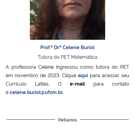
Ministério da Cidadania
Ministério da Saúde
Ministério de Minas e Energia
Prof.ª Dr.ª Celene Buriol
Ministério da Ciência, Tecnologia, Inovações e Comunicações
Tutora do PET Matemática
A professora Celene ingressou como tutora do PET
Ministério do Meio Ambiente
em novembro de 2023. Clique
aqui
para acessar seu
Currículo Lattes. O
e-mail
para contato
Ministério do Turismo
é
celene.buriol@ufsm.br
.
Ministério do Desenvolvimento Regional
Controladoria-Geral da União
Petianos
Ministério da Mulher, da Família e dos Direitos Humanos