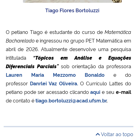
Tiago Flores Bortoluzzi
O petiano Tiago é estudante do curso de
Matemática
Bacharelado
e ingressou no grupo PET Matemática em
abril de 2026.
Atualmente desenvolve uma pesquisa
intitulada
“
Tó
picos em Análise e Eq
uações
Diferenciais Parciais
”
sob orientação da professora
Lauren Maria Mezzomo Bonaldo
e do
professor
Danrlei Vaz Oliveira.
O Currículo Latte
s do
petiano pode ser acessado clicando
aqui
e
seu
e-mail
de contato é
tiago.bortoluzzi@acad.ufsm.br
.
Voltar ao topo