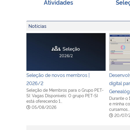
Atividades
Sele
Notícias
Seleção de novos membros | 2026/2
Desenvolv
Seleção de novos membros |
Desenvol
2026/2
digital p
Seleção de Membros para o Grupo PET-
Genealóg
SI: Vagas Disponíveis: O grupo PET-SI
Durante o 
está oferecendo 1…
e minha co
05/08/2026
cursamos…
20/07/