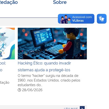
Redação
Sobre
sas Genealógicas de Nova Palma
bol: tecnologias usadas na Copa do Mundo 2026
Hacking Ético: quando invadir sistemas ajuda a pr
ol:
Hacking Ético: quando invadir
do
sistemas ajuda a protegê-los
O termo “hacker” surgiu na década de
1960, nos Estados Unidos, criado pelos
utação
estudantes do…
28/06/2026
LEIA MAIS