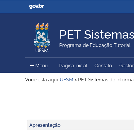
Casa Civil
Ministério da Justiça e
Segurança Pública
PET Sistemas
Ministério da Agricultura,
Ministério da Educação
Programa de Educação Tutorial
Pecuária e Abastecimento
Menu Principal do Sítio
Menu
Página inicial
Contato
Gestor
Ministério do Meio Ambiente
Ministério do Turismo
Você está aqui:
UFSM
>
PET Sistemas de Inform
Início do conteúdo
Secretaria de Governo
Gabinete de Segurança
Institucional
Apresentação