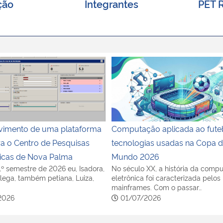
ção
Integrantes
PET 
imento de uma plataforma digital para o Centro de Pesqui
Computação aplicada ao fute
vimento de uma plataforma
Computação aplicada ao futeb
ara o Centro de Pesquisas
tecnologias usadas na Copa 
icas de Nova Palma
Mundo 2026
1º semestre de 2026 eu, Isadora,
No século XX, a história da comp
lega, também petiana, Luiza,
eletrônica foi caracterizada pelos
mainframes. Com o passar…
2026
01/07/2026