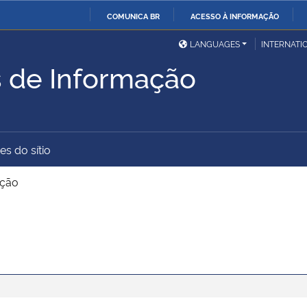
COMUNICA BR
ACESSO À INFORMAÇÃO
Ministério da Defesa
Ministério das Relações
Mini
IR
LANGUAGES
INTERNATI
Exteriores
PARA
 de Informação
O
Ministério da Cidadania
Ministério da Saúde
Mini
CONTEÚDO
es do sítio
Ministério do
Controladoria-Geral da
Mini
Desenvolvimento Regional
União
Famí
ação
Hum
Advocacia-Geral da União
Banco Central do Brasil
Plan