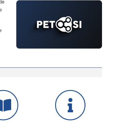
de
e
e