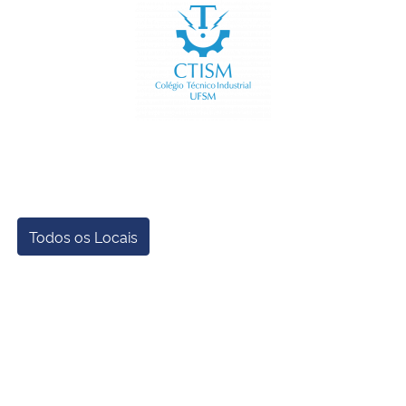
Ministério da Cidadania
Ministério da Saúde
Ministério de Minas e Energia
Ministério da Ciência, Tecnologia, Inovações e Comunicações
Ministério do Meio Ambiente
Todos os Locais
Ministério do Turismo
Ministério do Desenvolvimento Regional
Controladoria-Geral da União
Ministério da Mulher, da Família e dos Direitos Humanos