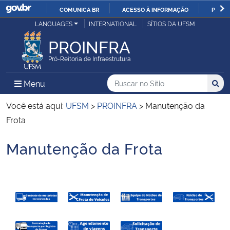
COMUNICA BR
ACESSO À INFORMAÇÃO
PARTI
Casa Civil
LANGUAGES
INTERNATIONAL
SÍTIOS DA UFSM
IR
PARA
PROINFRA
Ministério da Justiça e Segurança Pública
O
Pró-Reitoria de Infraestrutura
CONTEÚDO
Ministério da Defesa
Buscar no no Sítio
Busca
Busca:
Menu Principal do Sítio
Menu
Busc
Ministério das Relações Exteriores
Você está aqui:
UFSM
>
PROINFRA
>
Manutenção da
Frota
Ministério da Economia
Manutenção da Frota
Início do conteúdo
Ministério da Infraestrutura
Ministério da Agricultura, Pecuária e Abastecimento
Ministério da Educação