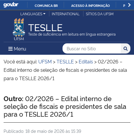
COMUNICA BR
ACESSO À INFORMAÇÃO
PARTI
Casa Civil
LANGUAGES
INTERNATIONAL
SÍTIOS DA UFSM
IR
PARA
TESLLE
Ministério da Justiça e Segurança Pública
O
Teste de suficiência em leitura em língua estrangeira
CONTEÚDO
Ministério da Defesa
Buscar no no Sítio
Busca
Busca:
Menu Principal do Sítio
Menu
Busc
Ministério das Relações Exteriores
Você está aqui:
UFSM
>
TESLLE
>
Editais
>
02/2026 –
Edital interno de seleção de fiscais e presidentes de sala
Ministério da Economia
para o TESLLE 2026/1
Ministério da Infraestrutura
Início do conteúdo
Outro:
02/2026 – Edital interno de
seleção de fiscais e presidentes de sala
Ministério da Agricultura, Pecuária e Abastecimento
para o TESLLE 2026/1
Ministério da Educação
Publicado:
18 de maio de 2026 às 15:39