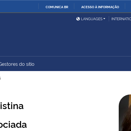
COMUNICA BR
ACESSO À INFORMAÇÃO
Ministério da Defesa
Ministério das Relações
Mini
IR
LANGUAGES
INTERNATI
Exteriores
PARA
O
Ministério da Cidadania
Ministério da Saúde
Mini
CONTEÚDO
Gestores do sítio
Ministério do
Controladoria-Geral da
Mini
Desenvolvimento Regional
União
Famí
s
Hum
Advocacia-Geral da União
Banco Central do Brasil
Plan
istina
ociada