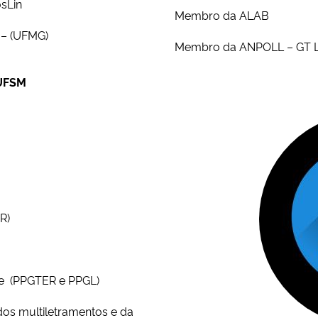
osLin
Membro da ALAB
s – (UFMG)
Membro da ANPOLL – GT Li
a UFSM
R)
ne (PPGTER e PPGL)
 dos multiletramentos e da