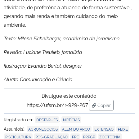
atividade, de preferência atuando de forma sustentável,
gerando mais renda e também cuidando do meio
ambiente.
Texto: Milene Eichelberger, acadêmica de jornalismo
Revisão: Luciane Treulieb, jornalista
Ilustração: Evandro Bertol, designer
Aluata Comunicação e Ciência
Divulgue este conteúdo:
https://ufsm.br/r-929-267
Copiar
para área de trans
Registrado em
,
DESTAQUES
NOTÍCIAS
,
,
,
,
Assunto(s):
AGRONEGÓCIOS
ALÉM DO ARCO
EXTENSÃO
PEIXE
,
,
,
,
PISCICULTURA
PÓS-GRADUAÇÃO
PRE
PRPGP
ZOOTECNIA