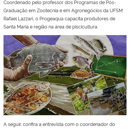
Coordenado pelo professor dos Programas de Pós-
Graduação em Zootecnia e em Agronegócios da UFSM
Secretaria-Geral
Rafael Lazzari, o Progeaqua capacita produtores de
Santa Maria e região na área de piscicultura.
Secretaria de Governo
Gabinete de Segurança Institucional
Advocacia-Geral da União
Banco Central do Brasil
Planalto
A seguir, confira a entrevista com o coordenador do