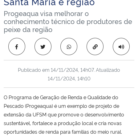
Santa Maria e região
Ministério da Cidadania
Progeaqua visa melhorar o
conhecimento técnico de produtores de
Ministério da Saúde
peixe da região
Ministério de Minas e Energia
Copiar para área 
Ministério da Ciência, Tecnologia, Inovações e Comunicações
Publicado em
14/11/2024, 14h07
. Atualizado
Ministério do Meio Ambiente
14/11/2024, 14h10
Ministério do Turismo
O Programa de Geração de Renda e Qualidade do
Ministério do Desenvolvimento Regional
Pescado (Progeaqua) é um exemplo de projeto de
extensão da UFSM que promove o desenvolvimento
Controladoria-Geral da União
sustentável, fortalece a produção local e cria novas
oportunidades de renda para famílias do meio rural.
Ministério da Mulher, da Família e dos Direitos Humanos