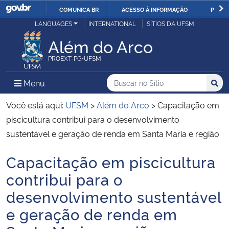
COMUNICA BR
ACESSO À INFORMAÇÃO
PARTI
Casa Civil
LANGUAGES
INTERNATIONAL
SÍTIOS DA UFSM
IR
PARA
Além do Arco
Ministério da Justiça e Segurança Pública
O
PROEXT-PG•UFSM
CONTEÚDO
Ministério da Defesa
Buscar no no Sítio
Busca
Busca:
Menu Principal do Sítio
Menu
Busc
Ministério das Relações Exteriores
Você está aqui:
UFSM
>
Além do Arco
>
Capacitação em
piscicultura contribui para o desenvolvimento
Ministério da Economia
sustentável e geração de renda em Santa Maria e região
Capacitação em piscicultura
Ministério da Infraestrutura
Início do conteúdo
contribui para o
Ministério da Agricultura, Pecuária e Abastecimento
desenvolvimento sustentável
e geração de renda em
Ministério da Educação