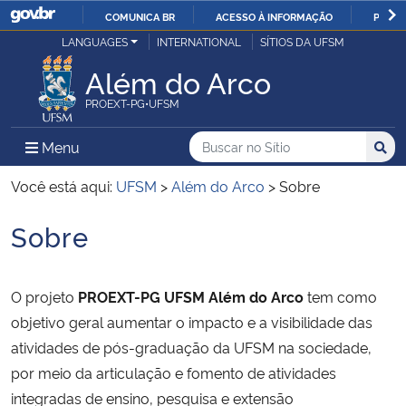
COMUNICA BR
ACESSO À INFORMAÇÃO
PARTI
Casa Civil
LANGUAGES
INTERNATIONAL
SÍTIOS DA UFSM
IR
PARA
Além do Arco
Ministério da Justiça e Segurança Pública
O
PROEXT-PG•UFSM
CONTEÚDO
Ministério da Defesa
Buscar no no Sítio
Busca
Busca:
Menu Principal do Sítio
Menu
Busc
Ministério das Relações Exteriores
Você está aqui:
UFSM
>
Além do Arco
>
Sobre
Sobre
Ministério da Economia
Início do conteúdo
Ministério da Infraestrutura
O projeto
PROEXT-PG UFSM Além do Arco
tem como
objetivo geral aumentar o impacto e a visibilidade das
Ministério da Agricultura, Pecuária e Abastecimento
atividades de pós-graduação da UFSM na sociedade,
por meio da articulação e fomento de atividades
Ministério da Educação
integradas de ensino, pesquisa e extensão