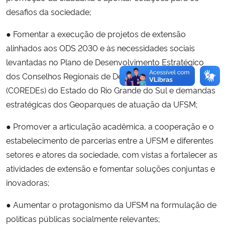
desafios da sociedade;
Secretaria-Geral
● Fomentar a execução de projetos de extensão
alinhados aos ODS 2030 e às necessidades sociais
Secretaria de Governo
levantadas no Plano de Desenvolvimento Estratégico
dos Conselhos Regionais de Desenvolvimento
Gabinete de Segurança Institucional
(COREDEs) do Estado do Rio Grande do Sul e demandas
estratégicas dos Geoparques de atuação da UFSM;
Advocacia-Geral da União
● Promover a articulação acadêmica, a cooperação e o
Banco Central do Brasil
estabelecimento de parcerias entre a UFSM e diferentes
setores e atores da sociedade, com vistas a fortalecer as
Planalto
atividades de extensão e fomentar soluções conjuntas e
inovadoras;
● Aumentar o protagonismo da UFSM na formulação de
políticas públicas socialmente relevantes;