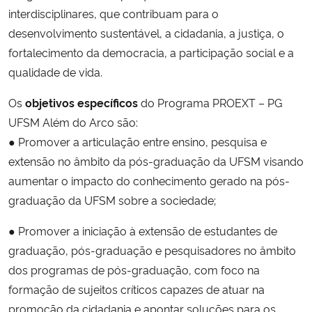
interdisciplinares, que contribuam para o
Ministério da Cidadania
desenvolvimento sustentável, a cidadania, a justiça, o
Ministério da Saúde
fortalecimento da democracia, a participação social e a
qualidade de vida.
Ministério de Minas e Energia
Os
objetivos específicos
do Programa PROEXT – PG
UFSM Além do Arco são:
Ministério da Ciência, Tecnologia, Inovações e Comunicações
● Promover a articulação entre ensino, pesquisa e
extensão no âmbito da pós-graduação da UFSM visando
Ministério do Meio Ambiente
aumentar o impacto do conhecimento gerado na pós-
Ministério do Turismo
graduação da UFSM sobre a sociedade;
● Promover a iniciação à extensão de estudantes de
Ministério do Desenvolvimento Regional
graduação, pós-graduação e pesquisadores no âmbito
dos programas de pós-graduação, com foco na
Controladoria-Geral da União
formação de sujeitos críticos capazes de atuar na
promoção da cidadania e apontar soluções para os
Ministério da Mulher, da Família e dos Direitos Humanos