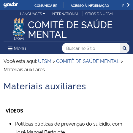
COMUNICA BR
ACESSO À INFORMAÇÃO
PARTI
Casa Civil
LANGUAGES
INTERNATIONAL
SÍTIOS DA UFSM
IR
COMITÊ DE SAÚDE
PARA
Ministério da Justiça e Segurança Pública
MENTAL
O
CONTEÚDO
Ministério da Defesa
Buscar no no Sítio
Busca
Busca:
Menu Principal do Sítio
Menu
Busc
Ministério das Relações Exteriores
Você está aqui:
UFSM
>
COMITÊ DE SAÚDE MENTAL
>
Materiais auxiliares
Ministério da Economia
Materiais auxiliares
Início do conteúdo
Ministério da Infraestrutura
Ministério da Agricultura, Pecuária e Abastecimento
VÍDEOS
Ministério da Educação
Políticas públicas de prevenção do suicídio, com
José Manoel Bertolote: