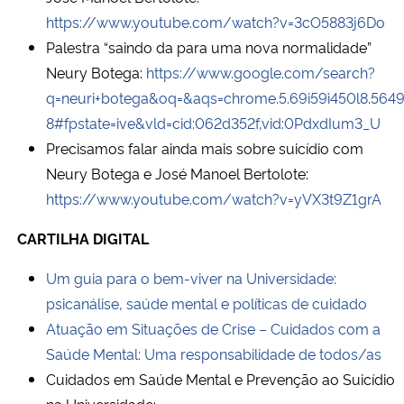
Ministério da Cidadania
https://www.youtube.com/watch?v=3cO5883j6Do
Palestra “saindo da para uma nova normalidade”
Ministério da Saúde
Neury Botega:
https://www.google.com/search?
q=neuri+botega&oq=&aqs=chrome.5.69i59i450l8.564
Ministério de Minas e Energia
8#fpstate=ive&vld=cid:062d352f,vid:0PdxdIum3_U
Precisamos falar ainda mais sobre suicídio com
Ministério da Ciência, Tecnologia, Inovações e Comunicações
Neury Botega e José Manoel Bertolote:
https://www.youtube.com/watch?v=yVX3t9Z1grA
Ministério do Meio Ambiente
CARTILHA DIGITAL
Ministério do Turismo
Um guia para o bem-viver na Universidade:
psicanálise, saúde mental e políticas de cuidado
Ministério do Desenvolvimento Regional
Atuação em Situações de Crise – Cuidados com a
Controladoria-Geral da União
Saúde Mental: Uma responsabilidade de todos/as
Cuidados em Saúde Mental e Prevenção ao Suicídio
Ministério da Mulher, da Família e dos Direitos Humanos
na Universidade: