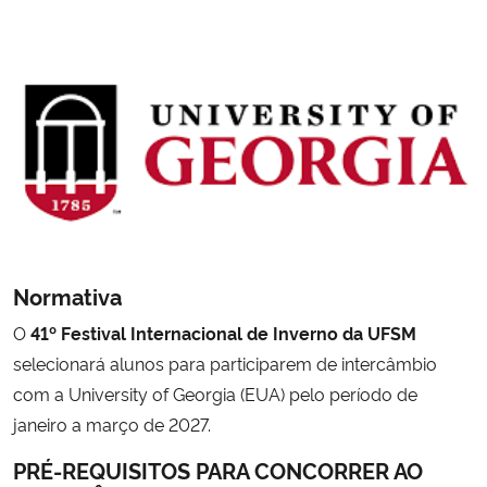
Ministério da Cidadania
Ministério da Saúde
Ministério de Minas e Energia
Ministério da Ciência, Tecnologia, Inovações e Comunicações
Ministério do Meio Ambiente
Normativa
Ministério do Turismo
O
41º Festival Internacional de Inverno da UFSM
selecionará alunos para participarem de intercâmbio
Ministério do Desenvolvimento Regional
com a University of Georgia (EUA) pelo período de
janeiro a março de 2027.
Controladoria-Geral da União
PRÉ-REQUISITOS PARA CONCORRER AO
Ministério da Mulher, da Família e dos Direitos Humanos