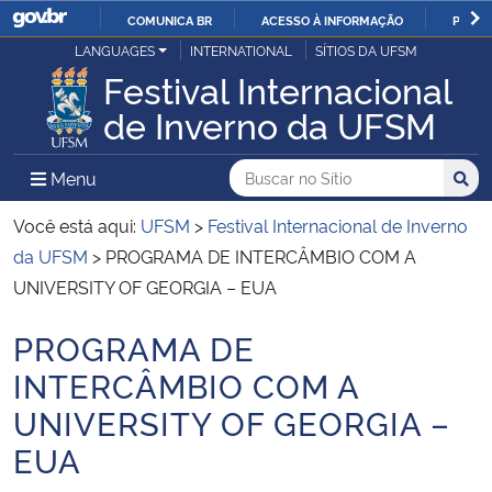
COMUNICA BR
ACESSO À INFORMAÇÃO
PARTI
Casa Civil
LANGUAGES
INTERNATIONAL
SÍTIOS DA UFSM
IR
Festival Internacional
PARA
Ministério da Justiça e Segurança Pública
de Inverno da UFSM
O
CONTEÚDO
Ministério da Defesa
Buscar no no Sítio
Busca
Busca:
Menu Principal do Sítio
Menu
Busc
Ministério das Relações Exteriores
Você está aqui:
UFSM
>
Festival Internacional de Inverno
da UFSM
>
PROGRAMA DE INTERCÂMBIO COM A
Ministério da Economia
UNIVERSITY OF GEORGIA – EUA
PROGRAMA DE
Ministério da Infraestrutura
Início do conteúdo
INTERCÂMBIO COM A
Ministério da Agricultura, Pecuária e Abastecimento
UNIVERSITY OF GEORGIA –
EUA
Ministério da Educação