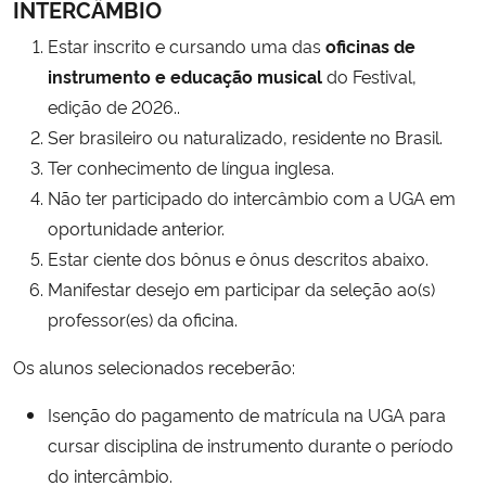
INTERCÂMBIO
Estar inscrito e cursando uma das
oficinas de
Secretaria-Geral
instrumento e educação musical
do Festival,
edição de 2026..
Secretaria de Governo
Ser brasileiro ou naturalizado, residente no Brasil.
Ter conhecimento de língua inglesa.
Gabinete de Segurança Institucional
Não ter participado do intercâmbio com a UGA em
Advocacia-Geral da União
oportunidade anterior.
Estar ciente dos bônus e ônus descritos abaixo.
Banco Central do Brasil
Manifestar desejo em participar da seleção ao(s)
professor(es) da oficina.
Planalto
Os alunos selecionados receberão:
Isenção do pagamento de matrícula na UGA para
cursar disciplina de instrumento durante o período
do intercâmbio.