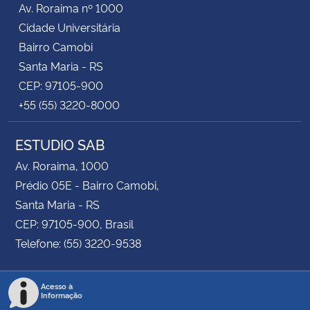
Av. Roraima nº 1000
Cidade Universitária
Secretaria-Geral
Bairro Camobi
Santa Maria - RS
Secretaria de Governo
CEP: 97105-900
+55 (55) 3220-8000
Gabinete de Segurança Institucional
ESTUDIO SAB
Advocacia-Geral da União
Av. Roraima, 1000
Banco Central do Brasil
Prédio 05E - Bairro Camobi,
Santa Maria - RS
Planalto
CEP: 97105-900, Brasil
Telefone: (55) 3220-9538
Acesso à
Informação