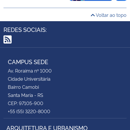
Secretaria-Geral
Voltar ao topo
REDES SOCIAIS:
Secretaria de Governo
Gabinete de Segurança Institucional
RSS
Advocacia-Geral da União
CAMPUS SEDE
Av. Roraima nº 1000
Banco Central do Brasil
Cidade Universitária
Bairro Camobi
Planalto
Santa Maria - RS
CEP: 97105-900
+55 (55) 3220-8000
ARQUITETURA E URBANISMO