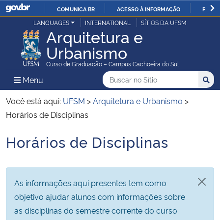
COMUNICA BR
ACESSO À INFORMAÇÃO
PARTI
Casa Civil
LANGUAGES
INTERNATIONAL
SÍTIOS DA UFSM
IR
Arquitetura e
PARA
Urbanismo
Ministério da Justiça e Segurança Pública
O
Curso de Graduação – Campus Cachoeira do Sul
CONTEÚDO
Ministério da Defesa
Buscar no no Sítio
Busca
Busca:
Menu Principal do Sítio
Menu
Busc
Ministério das Relações Exteriores
Você está aqui:
UFSM
>
Arquitetura e Urbanismo
>
Horários de Disciplinas
Ministério da Economia
Horários de Disciplinas
Início do conteúdo
Ministério da Infraestrutura
Ministério da Agricultura, Pecuária e Abastecimento
As informações aqui presentes tem como
objetivo ajudar alunos com informações sobre
Ministério da Educação
as disciplinas do semestre corrente do curso.