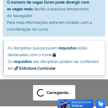
O número de vagas livres pode divergir com
Ministério da Cidadania
as vagas reais
devido a arquivos temporarios
do navegador.
Ministério da Saúde
Para mais informações entre em contato com a
coordenação do curso.
Ministério de Minas e Energia
Ministério da Ciência, Tecnologia, Inovações e Comunicações
As disciplinas que possuem
requisitos
estão
destacadas com o ícone
Ministério do Meio Ambiente
Os
requisitos
das disciplinas podem ser conferidos
em
Estrutura Curricular
.
Ministério do Turismo
Ministério do Desenvolvimento Regional
Carregando...
Controladoria-Geral da União
Ministério da Mulher, da Família e dos Direitos Humanos