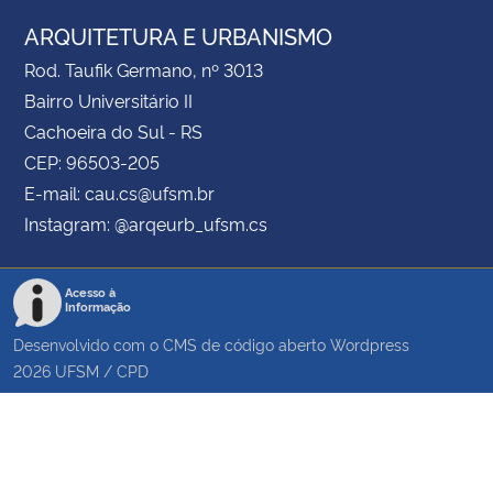
ARQUITETURA E URBANISMO
Rod. Taufik Germano, nº 3013
Bairro Universitário II
Cachoeira do Sul - RS
CEP: 96503-205
E-mail: cau.cs@ufsm.br
Instagram: @arqeurb_ufsm.cs
Acesso à
Informação
Desenvolvido com o CMS de código aberto
Wordpress
2026
UFSM
/
CPD