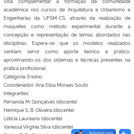
Visa complementar a formação da comunidade
Ministério da Cidadania
acadêmica nos cursos de Arquitetura e Urbanismo e
Engenharias da UFSM-CS, através da realização de
Ministério da Saúde
maquetes como método experimental durante a
concepção e representação de temas abordados nas
Ministério de Minas e Energia
disciplinas. Espera-se que os modelos realizados
venham servir como aporte teórico e prático,
Ministério da Ciência, Tecnologia, Inovações e Comunicações
aproximando-os dos sistemas e técnicas presentes na
prática profissional.
Ministério do Meio Ambiente
Categoria: Ensino.
Coordenador: Ana Elisa Moraes Souto
Ministério do Turismo
Integrantes:
Ministério do Desenvolvimento Regional
Fernanda M. Gonçalves (discente)
Henrique S. B. Oliveira (discente)
Controladoria-Geral da União
Letícia Laureano (discente)
Vanessa Virgínia Silva (discente)
Ministério da Mulher, da Família e dos Direitos Humanos