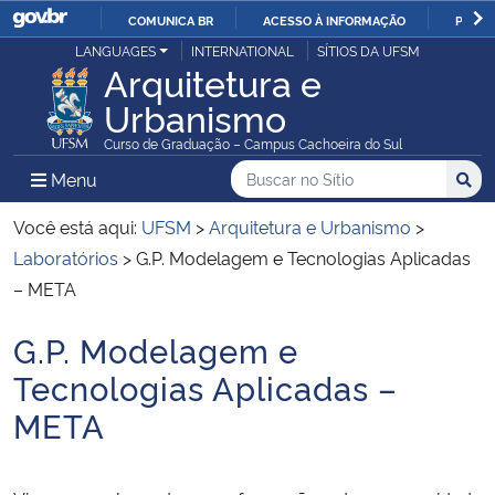
COMUNICA BR
ACESSO À INFORMAÇÃO
PARTI
Casa Civil
LANGUAGES
INTERNATIONAL
SÍTIOS DA UFSM
IR
Arquitetura e
PARA
Urbanismo
Ministério da Justiça e Segurança Pública
O
Curso de Graduação – Campus Cachoeira do Sul
CONTEÚDO
Ministério da Defesa
Buscar no no Sítio
Busca
Busca:
Menu Principal do Sítio
Menu
Busc
Ministério das Relações Exteriores
Você está aqui:
UFSM
>
Arquitetura e Urbanismo
>
Laboratórios
>
G.P. Modelagem e Tecnologias Aplicadas
Ministério da Economia
– META
G.P. Modelagem e
Ministério da Infraestrutura
Início do conteúdo
Tecnologias Aplicadas –
Ministério da Agricultura, Pecuária e Abastecimento
META
Ministério da Educação