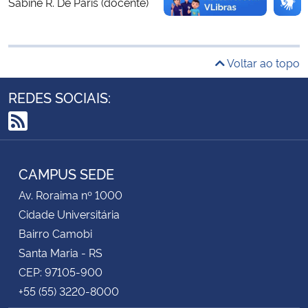
Sabine R. De Paris (docente)
Secretaria-Geral
Voltar ao topo
Secretaria de Governo
REDES SOCIAIS:
Gabinete de Segurança Institucional
RSS
Advocacia-Geral da União
CAMPUS SEDE
Banco Central do Brasil
Av. Roraima nº 1000
Cidade Universitária
Planalto
Bairro Camobi
Santa Maria - RS
CEP: 97105-900
+55 (55) 3220-8000