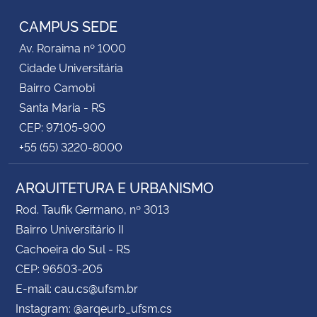
CAMPUS SEDE
Secretaria-Geral
Av. Roraima nº 1000
Cidade Universitária
Secretaria de Governo
Bairro Camobi
Santa Maria - RS
Gabinete de Segurança Institucional
CEP: 97105-900
+55 (55) 3220-8000
Advocacia-Geral da União
Banco Central do Brasil
ARQUITETURA E URBANISMO
Rod. Taufik Germano, nº 3013
Planalto
Bairro Universitário II
Cachoeira do Sul - RS
CEP: 96503-205
E-mail: cau.cs@ufsm.br
Instagram: @arqeurb_ufsm.cs