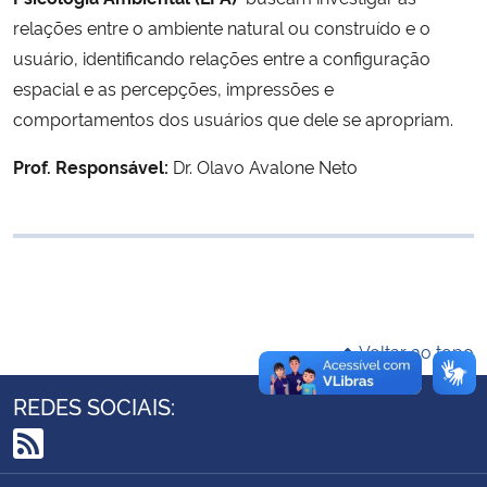
Ministério da Cidadania
relações entre o ambiente natural ou construído e o
usuário, identificando relações entre a configuração
Ministério da Saúde
espacial e as percepções, impressões e
comportamentos dos usuários que dele se apropriam.
Ministério de Minas e Energia
Prof. Responsável:
Dr. Olavo Avalone Neto
Ministério da Ciência, Tecnologia, Inovações e Comunicações
Ministério do Meio Ambiente
Ministério do Turismo
Voltar ao topo
Ministério do Desenvolvimento Regional
REDES SOCIAIS:
Controladoria-Geral da União
RSS
Ministério da Mulher, da Família e dos Direitos Humanos