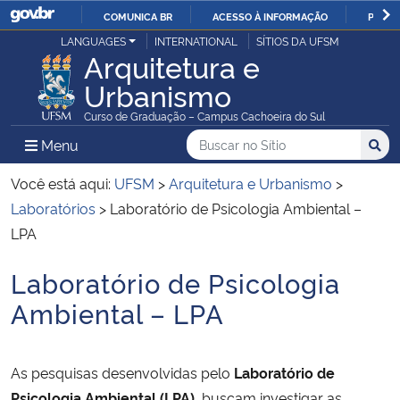
COMUNICA BR
ACESSO À INFORMAÇÃO
PARTI
Casa Civil
LANGUAGES
INTERNATIONAL
SÍTIOS DA UFSM
IR
Arquitetura e
PARA
Urbanismo
Ministério da Justiça e Segurança Pública
O
Curso de Graduação – Campus Cachoeira do Sul
CONTEÚDO
Ministério da Defesa
Buscar no no Sítio
Busca
Busca:
Menu Principal do Sítio
Menu
Busc
Ministério das Relações Exteriores
Você está aqui:
UFSM
>
Arquitetura e Urbanismo
>
Laboratórios
>
Laboratório de Psicologia Ambiental –
Ministério da Economia
LPA
Laboratório de Psicologia
Ministério da Infraestrutura
Início do conteúdo
Ambiental – LPA
Ministério da Agricultura, Pecuária e Abastecimento
Ministério da Educação
As pesquisas desenvolvidas pelo
Laboratório de
Psicologia Ambiental (LPA)
buscam investigar as