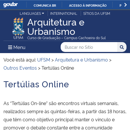
COMUNICA BR
ACESSO À INFORMAÇÃO
PARTI
Casa Civil
LANGUAGES
INTERNATIONAL
SÍTIOS DA UFSM
IR
Arquitetura e
PARA
Urbanismo
Ministério da Justiça e Segurança Pública
O
Curso de Graduação – Campus Cachoeira do Sul
CONTEÚDO
Ministério da Defesa
Buscar no no Sítio
Busca
Busca:
Menu Principal do Sítio
Menu
Busc
Ministério das Relações Exteriores
Você está aqui:
UFSM
>
Arquitetura e Urbanismo
>
Outros Eventos
>
Tertúlias Online
Ministério da Economia
Tertúlias Online
Início do conteúdo
Ministério da Infraestrutura
As “Tertúlias On-line” são encontros virtuais semanais,
Ministério da Agricultura, Pecuária e Abastecimento
realizados sempre às quintas-feiras, a partir das 18 horas,
que têm como objetivo principal manter o vínculo e
Ministério da Educação
promover o debate constante entre a comunidade