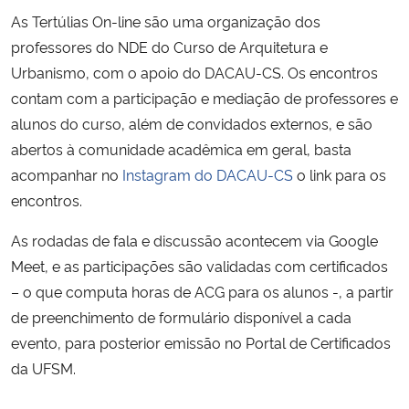
As Tertúlias On-line são uma organização dos
Secretaria-Geral
professores do NDE do Curso de Arquitetura e
Urbanismo, com o apoio do DACAU-CS. Os encontros
Secretaria de Governo
contam com a participação e mediação de professores e
alunos do curso, além de convidados externos, e são
Gabinete de Segurança Institucional
abertos à comunidade acadêmica em geral, basta
acompanhar no
Instagram do DACAU-CS
o link para os
Advocacia-Geral da União
encontros.
Banco Central do Brasil
As rodadas de fala e discussão acontecem via Google
Meet, e as participações são validadas com certificados
Planalto
– o que computa horas de ACG para os alunos -, a partir
de preenchimento de formulário disponível a cada
evento, para posterior emissão no Portal de Certificados
da UFSM.