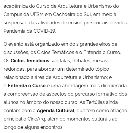
acadêmica do Curso de Arquitetura e Urbanismo do
Ministério da Cidadania
Campus da UFSM em Cachoeira do Sul, em meio à
Ministério da Saúde
suspensão das atividades de ensino presenciais devido à
Pandemia da COVID-19.
Ministério de Minas e Energia
O evento está organizado em dois grandes eixos de
discussões, os Ciclos Temáticos e o Entenda o Curso.
Ministério da Ciência, Tecnologia, Inovações e Comunicações
Os
Ciclos Temáticos
são falas, debates, mesas
redondas, para abordar um determinado tópico
Ministério do Meio Ambiente
relacionado à área de Arquitetura e Urbanismo; e
Ministério do Turismo
o
Entenda o Curso
é uma abordagem mais direcionada
à compreensão de aspectos do percurso formativo dos
Ministério do Desenvolvimento Regional
alunos no âmbito do nosso curso. As Tertúlias ainda
contam com a
Agenda Cultural
, que tem como atração
Controladoria-Geral da União
principal o CineArq, além de momentos culturais ao
longo de alguns encontros.
Ministério da Mulher, da Família e dos Direitos Humanos