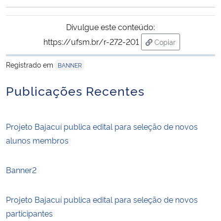
Ministério da Cidadania
Divulgue este conteúdo:
Ministério da Saúde
https://ufsm.br/r-272-201
Copiar
para área de trans
Ministério de Minas e Energia
Registrado em
BANNER
Publicações Recentes
Ministério da Ciência, Tecnologia, Inovações e Comunicações
Ministério do Meio Ambiente
Projeto Bajacuí publica edital para seleção de novos
alunos membros
Ministério do Turismo
Ministério do Desenvolvimento Regional
Banner2
Controladoria-Geral da União
Projeto Bajacuí publica edital para seleção de novos
participantes
Ministério da Mulher, da Família e dos Direitos Humanos