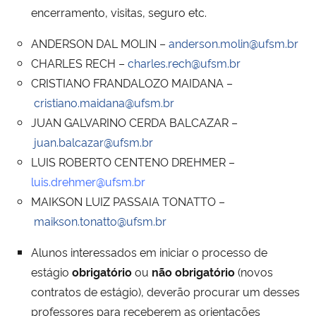
encerramento, visitas, seguro etc.
Secretaria-Geral
ANDERSON DAL MOLIN –
anderson.molin@ufsm.br
CHARLES RECH –
charles.rech@ufsm.br
Secretaria de Governo
CRISTIANO FRANDALOZO MAIDANA –
cristiano.maidana@ufsm.br
Gabinete de Segurança Institucional
JUAN GALVARINO CERDA BALCAZAR –
juan.balcazar@ufsm.br
Advocacia-Geral da União
LUIS ROBERTO CENTENO DREHMER –
luis.drehmer@ufsm.br
Banco Central do Brasil
MAIKSON LUIZ PASSAIA TONATTO –
maikson.tonatto@ufsm.br
Planalto
Alunos interessados em iniciar o processo de
estágio
obrigatório
ou
não obrigatório
(novos
contratos de estágio), deverão procurar um desses
professores para receberem as orientações