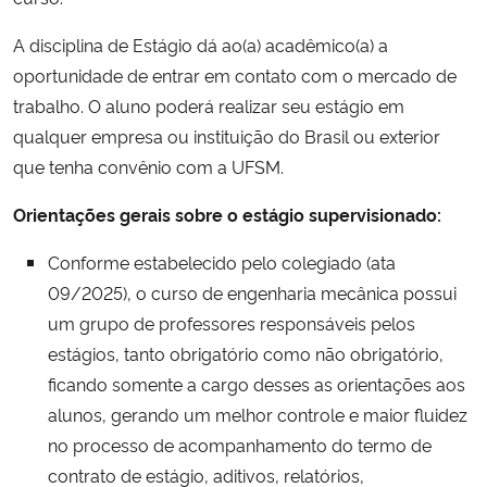
Ministério da Cidadania
A disciplina de Estágio dá ao(a) acadêmico(a) a
oportunidade de entrar em contato com o mercado de
Ministério da Saúde
trabalho. O aluno poderá realizar seu estágio em
qualquer empresa ou instituição do Brasil ou exterior
Ministério de Minas e Energia
que tenha convênio com a UFSM.
Ministério da Ciência, Tecnologia, Inovações e Comunicações
Orientações gerais sobre o estágio supervisionado:
Ministério do Meio Ambiente
Conforme estabelecido pelo colegiado (ata
09/2025), o curso de engenharia mecânica possui
Ministério do Turismo
um grupo de professores responsáveis pelos
estágios, tanto obrigatório como não obrigatório,
Ministério do Desenvolvimento Regional
ficando somente a cargo desses as orientações aos
alunos, gerando um melhor controle e maior fluidez
Controladoria-Geral da União
no processo de acompanhamento do termo de
contrato de estágio, aditivos, relatórios,
Ministério da Mulher, da Família e dos Direitos Humanos