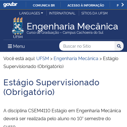
COMUNICA BR
ACESSO À INFORMAÇÃO
PARTI
Casa Civil
LANGUAGES
INTERNATIONAL
SÍTIOS DA UFSM
IR
PARA
Engenharia Mecânica
Ministério da Justiça e Segurança Pública
O
Curso de Graduação – Campus Cachoeira do Sul
CONTEÚDO
Ministério da Defesa
Buscar no no Sítio
Busca
Busca:
Menu Principal do Sítio
Menu
Busc
Ministério das Relações Exteriores
Você está aqui:
UFSM
>
Engenharia Mecânica
>
Estágio
Supervisionado (Obrigatório)
Ministério da Economia
Estágio Supervisionado
Início do conteúdo
Ministério da Infraestrutura
(Obrigatório)
Ministério da Agricultura, Pecuária e Abastecimento
A disciplina CSEM4110 Estágio em Engenharia Mecânica
Ministério da Educação
deverá ser realizada pelo aluno no 10° semestre do
curso.