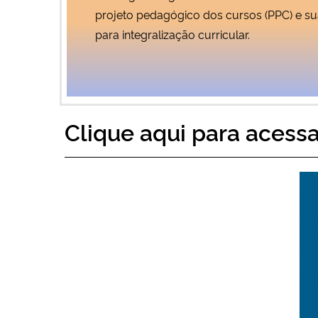
projeto pedagógico dos cursos (PPC) e sua
para integralização curricular.
Clique aqui para acessa