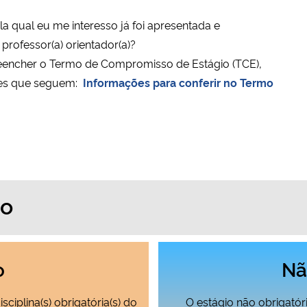
a qual eu me interesso já foi apresentada e
professor(a) orientador(a)?
encher o Termo de Compromisso de Estágio (TCE),
ões que seguem:
Informações para conferir no Termo
io
o
Nã
ciplina(s) obrigatória(s) do
O estágio não obrigatór