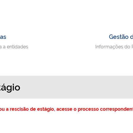
nas
Gestão d
a a entidades
Informações do 
tágio
to ou a rescisão de estágio, acesse o processo corresponde