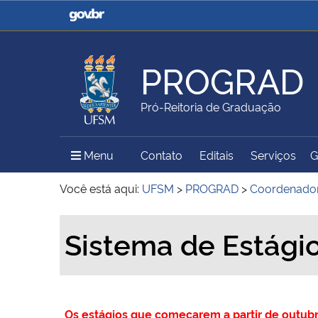
Casa Civil
Ministério da Justiça e
Segurança Pública
PROGRAD
Ministério da Agricultura,
Ministério da Educação
Pró-Reitoria de Graduação
Pecuária e Abastecimento
Menu Principal do Sítio
Menu
Contato
Editais
Serviços
G
Ministério do Meio Ambiente
Ministério do Turismo
Você está aqui:
UFSM
>
PROGRAD
>
Coordenador
Início do conteúdo
Sistema de Estági
Secretaria de Governo
Gabinete de Segurança
Institucional
Os estágios que começarem a partir de outub