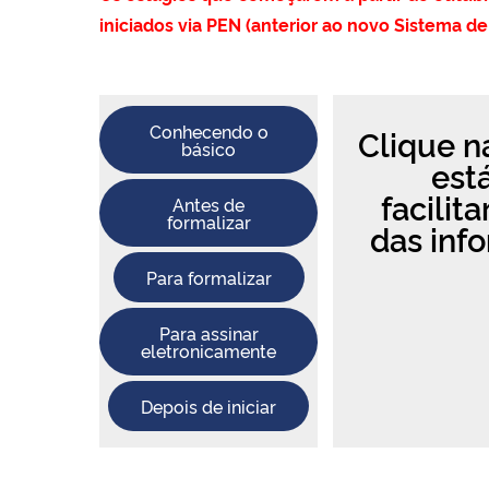
iniciados via PEN (anterior ao novo Sistema de
Conhecendo o
Clique n
básico
est
facilit
Antes de
formalizar
das inf
Para formalizar
Para assinar
eletronicamente
Depois de iniciar