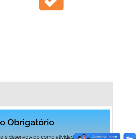
o Obrigatório
io é desenvolvido como atividade opcional,