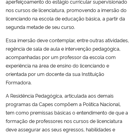
aperfeiçoamento do estágio curricular supervisionado
Ministério da Cidadania
nos cursos de licenciatura, promovendo a imersão do
licenciando na escola de educação básica, a partir da
Ministério da Saúde
segunda metade de seu curso.
Ministério de Minas e Energia
Essa imersão deve contemplar, entre outras atividades,
regência de sala de aula e intervenção pedagógica,
Ministério da Ciência, Tecnologia, Inovações e Comunicações
acompanhadas por um professor da escola com
experiência na área de ensino do licenciando e
Ministério do Meio Ambiente
orientada por um docente da sua Instituição
Formadora.
Ministério do Turismo
A Residência Pedagógica, articulada aos demais
Ministério do Desenvolvimento Regional
programas da Capes compõem a Política Nacional,
tem como premissas básicas o entendimento de que a
Controladoria-Geral da União
formação de professores nos cursos de licenciatura
deve assegurar aos seus egressos, habilidades e
Ministério da Mulher, da Família e dos Direitos Humanos