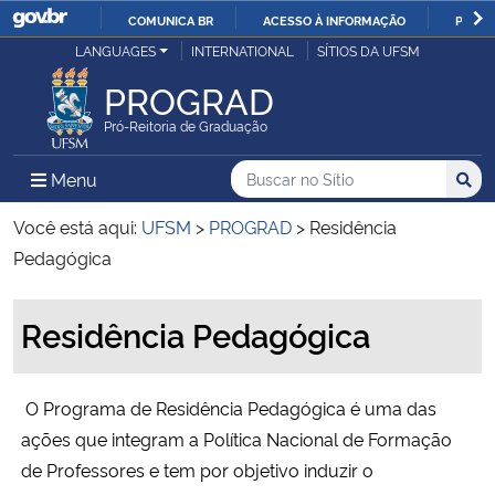
COMUNICA BR
ACESSO À INFORMAÇÃO
PARTI
Casa Civil
LANGUAGES
INTERNATIONAL
SÍTIOS DA UFSM
IR
PARA
PROGRAD
Ministério da Justiça e Segurança Pública
O
Pró-Reitoria de Graduação
CONTEÚDO
Ministério da Defesa
Buscar no no Sítio
Busca
Busca:
Menu Principal do Sítio
Menu
Busc
Ministério das Relações Exteriores
Você está aqui:
UFSM
>
PROGRAD
>
Residência
Pedagógica
Ministério da Economia
Início do conteúdo
Residência Pedagógica
Ministério da Infraestrutura
Ministério da Agricultura, Pecuária e Abastecimento
O Programa de Residência Pedagógica é uma das
ações que integram a Política Nacional de Formação
Ministério da Educação
de Professores e tem por objetivo induzir o