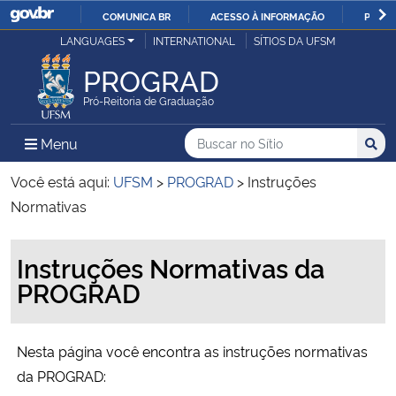
COMUNICA BR
ACESSO À INFORMAÇÃO
PARTI
Casa Civil
LANGUAGES
INTERNATIONAL
SÍTIOS DA UFSM
IR
PARA
PROGRAD
Ministério da Justiça e Segurança Pública
O
Pró-Reitoria de Graduação
CONTEÚDO
Ministério da Defesa
Buscar no no Sítio
Busca
Busca:
Menu Principal do Sítio
Menu
Busc
Ministério das Relações Exteriores
Você está aqui:
UFSM
>
PROGRAD
>
Instruções
Normativas
Ministério da Economia
Início do conteúdo
Instruções Normativas da
Ministério da Infraestrutura
PROGRAD
Ministério da Agricultura, Pecuária e Abastecimento
Nesta página você encontra as instruções normativas
Ministério da Educação
da PROGRAD: