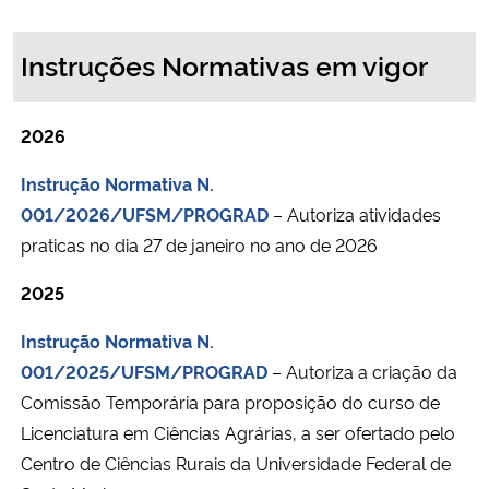
Ministério da Cidadania
Instruções Normativas em vigor
Ministério da Saúde
2026
Ministério de Minas e Energia
Instrução Normativa N.
Ministério da Ciência, Tecnologia, Inovações e Comunicações
001/2026/UFSM/PROGRAD
– Autoriza atividades
praticas no dia 27 de janeiro no ano de 2026
Ministério do Meio Ambiente
2025
Ministério do Turismo
Instrução Normativa N.
Ministério do Desenvolvimento Regional
001/2025/UFSM/PROGRAD
– Autoriza a criação da
Comissão Temporária para proposição do curso de
Controladoria-Geral da União
Licenciatura em Ciências Agrárias, a ser ofertado pelo
Centro de Ciências Rurais da Universidade Federal de
Ministério da Mulher, da Família e dos Direitos Humanos