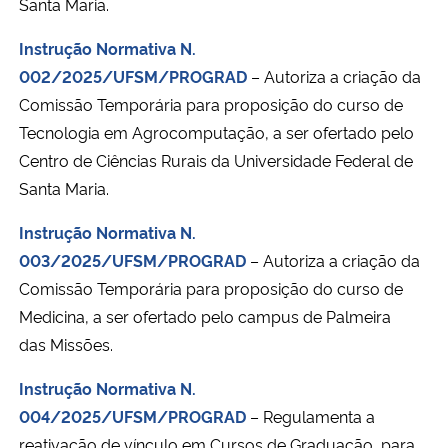
Santa Maria.
Instrução Normativa N.
Secretaria-Geral
002/2025/UFSM/PROGRAD
– Autoriza a criação da
Secretaria de Governo
Comissão Temporária para proposição do curso de
Tecnologia em Agrocomputação, a ser ofertado pelo
Gabinete de Segurança Institucional
Centro de Ciências Rurais da Universidade Federal de
Santa Maria.
Advocacia-Geral da União
Instrução Normativa N.
003/2025/UFSM/PROGRAD
– Autoriza a criação da
Banco Central do Brasil
Comissão Temporária para proposição do curso de
Planalto
Medicina, a ser ofertado pelo campus de Palmeira
das Missões.
Instrução Normativa N.
004/2025/UFSM/PROGRAD
– Regulamenta a
reativação de vínculo em Cursos de Graduação, para