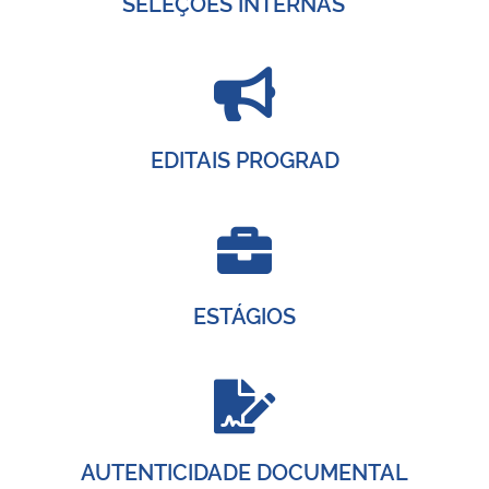
SELEÇÕES INTERNAS
Secretaria-Geral
Secretaria de Governo
EDITAIS PROGRAD
Gabinete de Segurança Institucional
Advocacia-Geral da União
Banco Central do Brasil
ESTÁGIOS
Planalto
AUTENTICIDADE DOCUMENTAL