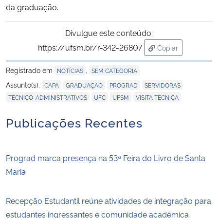
da graduação.
Divulgue este conteúdo:
https://ufsm.br/r-342-26807
Copiar
para área de tran
Registrado em
,
NOTÍCIAS
SEM CATEGORIA
,
,
,
,
Assunto(s):
CAPA
GRADUAÇÃO
PROGRAD
SERVIDORAS
,
,
,
TÉCNICO-ADMINISTRATIVOS
UFC
UFSM
VISITA TÉCNICA
Publicações Recentes
Prograd marca presença na 53ª Feira do Livro de Santa
Maria
Recepção Estudantil reúne atividades de integração para
estudantes ingressantes e comunidade acadêmica