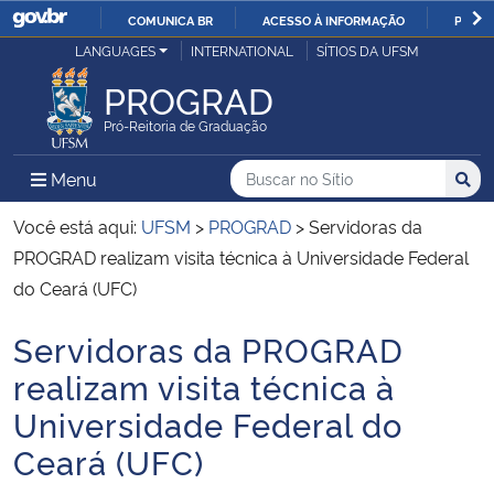
COMUNICA BR
ACESSO À INFORMAÇÃO
PARTI
Casa Civil
LANGUAGES
INTERNATIONAL
SÍTIOS DA UFSM
IR
PARA
PROGRAD
Ministério da Justiça e Segurança Pública
O
Pró-Reitoria de Graduação
CONTEÚDO
Ministério da Defesa
Buscar no no Sítio
Busca
Busca:
Menu Principal do Sítio
Menu
Busc
Ministério das Relações Exteriores
Você está aqui:
UFSM
>
PROGRAD
>
Servidoras da
PROGRAD realizam visita técnica à Universidade Federal
Ministério da Economia
do Ceará (UFC)
Servidoras da PROGRAD
Ministério da Infraestrutura
Início do conteúdo
realizam visita técnica à
Ministério da Agricultura, Pecuária e Abastecimento
Universidade Federal do
Ceará (UFC)
Ministério da Educação