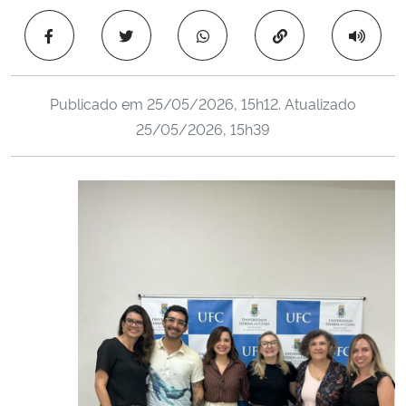
Ministério da Cidadania
Copiar para área 
Ministério da Saúde
Publicado em
25/05/2026, 15h12
. Atualizado
Ministério de Minas e Energia
25/05/2026, 15h39
Ministério da Ciência, Tecnologia, Inovações e Comunicações
Ministério do Meio Ambiente
Ministério do Turismo
Ministério do Desenvolvimento Regional
Controladoria-Geral da União
Ministério da Mulher, da Família e dos Direitos Humanos