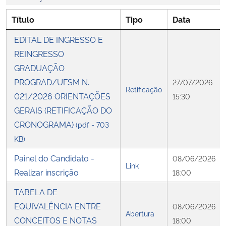
Título
Tipo
Data
Secretaria-Geral
EDITAL DE INGRESSO E
Secretaria de Governo
REINGRESSO
GRADUAÇÃO
Gabinete de Segurança Institucional
PROGRAD/UFSM N.
27/07/2026
Retificação
021/2026 ORIENTAÇÕES
15:30
Advocacia-Geral da União
GERAIS (RETIFICAÇÃO DO
CRONOGRAMA)
(pdf - 703
Banco Central do Brasil
KB)
Planalto
Painel do Candidato -
08/06/2026
Link
Realizar inscrição
18:00
TABELA DE
EQUIVALÊNCIA ENTRE
08/06/2026
Abertura
CONCEITOS E NOTAS
18:00