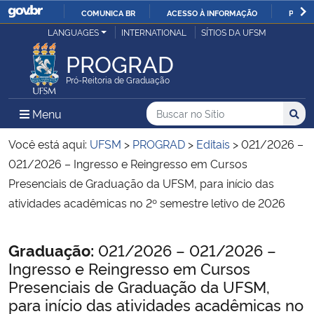
COMUNICA BR
ACESSO À INFORMAÇÃO
PARTI
Casa Civil
LANGUAGES
INTERNATIONAL
SÍTIOS DA UFSM
IR
PARA
PROGRAD
Ministério da Justiça e Segurança Pública
O
Pró-Reitoria de Graduação
CONTEÚDO
Ministério da Defesa
Buscar no no Sítio
Busca
Busca:
Menu Principal do Sítio
Menu
Busc
Ministério das Relações Exteriores
Você está aqui:
UFSM
>
PROGRAD
>
Editais
>
021/2026 –
021/2026 – Ingresso e Reingresso em Cursos
Ministério da Economia
Presenciais de Graduação da UFSM, para início das
atividades acadêmicas no 2º semestre letivo de 2026
Ministério da Infraestrutura
Início do conteúdo
Graduação:
021/2026 – 021/2026 –
Ministério da Agricultura, Pecuária e Abastecimento
Ingresso e Reingresso em Cursos
Presenciais de Graduação da UFSM,
Ministério da Educação
para início das atividades acadêmicas no