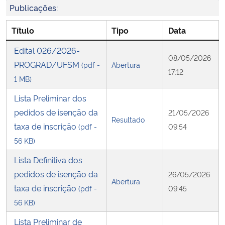
Publicações:
Secretaria-Geral
Título
Tipo
Data
Edital 026/2026-
Secretaria de Governo
08/05/2026
PROGRAD/UFSM
(pdf -
Abertura
17:12
Gabinete de Segurança Institucional
1 MB)
Lista Preliminar dos
Advocacia-Geral da União
pedidos de isenção da
21/05/2026
Resultado
taxa de inscrição
(pdf -
09:54
Banco Central do Brasil
56 KB)
Planalto
Lista Definitiva dos
pedidos de isenção da
26/05/2026
Abertura
taxa de inscrição
(pdf -
09:45
56 KB)
Lista Preliminar de