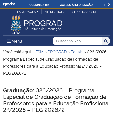
COMUNICA BR
ACESSO À INFORMAÇÃO
PARTI
Casa Civil
LANGUAGES
INTERNATIONAL
SÍTIOS DA UFSM
IR
PARA
PROGRAD
Ministério da Justiça e Segurança Pública
O
Pró-Reitoria de Graduação
CONTEÚDO
Ministério da Defesa
Buscar no no Sítio
Busca
Busca:
Menu Principal do Sítio
Menu
Busc
Ministério das Relações Exteriores
Você está aqui:
UFSM
>
PROGRAD
>
Editais
>
026/2026 –
Programa Especial de Graduação de Formação de
Ministério da Economia
Professores para a Educação Profissional 2º/2026 –
PEG 2026/2
Ministério da Infraestrutura
Início do conteúdo
Graduação:
026/2026 – Programa
Ministério da Agricultura, Pecuária e Abastecimento
Especial de Graduação de Formação de
Professores para a Educação Profissional
Ministério da Educação
2º/2026 – PEG 2026/2