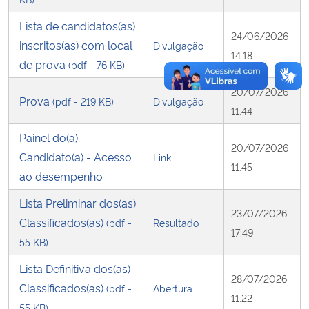
Lista de candidatos(as)
24/06/2026
inscritos(as) com local
Divulgação
14:18
de prova
(pdf - 76 KB)
20/07/2026
Prova
(pdf - 219 KB)
Divulgação
11:44
Painel do(a)
20/07/2026
Candidato(a) - Acesso
Link
11:45
ao desempenho
Lista Preliminar dos(as)
23/07/2026
Classificados(as)
(pdf -
Resultado
17:49
55 KB)
Lista Definitiva dos(as)
28/07/2026
Classificados(as)
(pdf -
Abertura
11:22
55 KB)