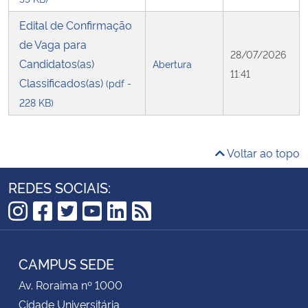
Edital de Confirmação
de Vaga para
28/07/2026
Candidatos(as)
Abertura
11:41
Classificados(as)
(pdf -
228 KB)
Voltar ao topo
REDES SOCIAIS:
Instagram
Facebook
Twitter
YouTube
LinkedIn
RSS
CAMPUS SEDE
Av. Roraima nº 1000
Cidade Universitária