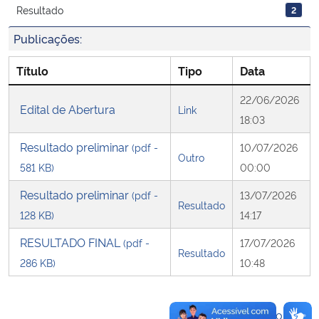
Resultado
2
Secretaria-Geral
Publicações:
Título
Tipo
Data
Secretaria de Governo
22/06/2026
Edital de Abertura
Gabinete de Segurança Institucional
Link
18:03
Resultado preliminar
Advocacia-Geral da União
(pdf -
10/07/2026
Outro
581 KB)
00:00
Banco Central do Brasil
Resultado preliminar
(pdf -
13/07/2026
Resultado
128 KB)
14:17
Planalto
RESULTADO FINAL
(pdf -
17/07/2026
Resultado
286 KB)
10:48
Voltar ao topo