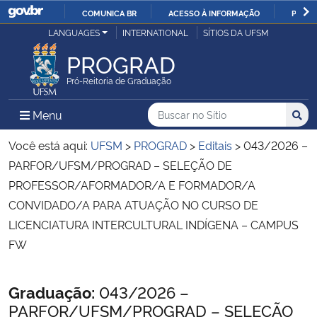
COMUNICA BR
ACESSO À INFORMAÇÃO
PARTI
Casa Civil
LANGUAGES
INTERNATIONAL
SÍTIOS DA UFSM
IR
PARA
PROGRAD
Ministério da Justiça e Segurança Pública
O
Pró-Reitoria de Graduação
CONTEÚDO
Ministério da Defesa
Buscar no no Sítio
Busca
Busca:
Menu Principal do Sítio
Menu
Busc
Ministério das Relações Exteriores
Você está aqui:
UFSM
>
PROGRAD
>
Editais
>
043/2026 –
PARFOR/UFSM/PROGRAD – SELEÇÃO DE
Ministério da Economia
PROFESSOR/AFORMADOR/A E FORMADOR/A
CONVIDADO/A PARA ATUAÇÃO NO CURSO DE
Ministério da Infraestrutura
LICENCIATURA INTERCULTURAL INDÍGENA – CAMPUS
FW
Ministério da Agricultura, Pecuária e Abastecimento
Início do conteúdo
Graduação:
043/2026 –
Ministério da Educação
PARFOR/UFSM/PROGRAD – SELEÇÃO