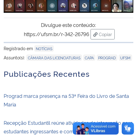
Divulgue este conteúdo:
https://ufsm.br/r-342-26796
Copiar
para área de tran
Registrado em
NOTÍCIAS
,
,
,
Assunto(s):
CÂMARA DAS LICENCIATURAS
CAPA
PROGRAD
UFSM
Publicações Recentes
Prograd marca presença na 53ª Feira do Livro de Santa
Maria
Recepção Estudantil reúne atividades de integração para
estudantes ingressantes e comunidade acadêmica