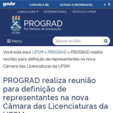
COMUNICA BR
ACESSO À INFORMAÇÃO
PARTI
Casa Civil
LANGUAGES
INTERNATIONAL
SÍTIOS DA UFSM
IR
PARA
PROGRAD
Ministério da Justiça e Segurança Pública
O
Pró-Reitoria de Graduação
CONTEÚDO
Ministério da Defesa
Buscar no no Sítio
Busca
Busca:
Menu Principal do Sítio
Menu
Busc
Ministério das Relações Exteriores
Você está aqui:
UFSM
>
PROGRAD
>
PROGRAD realiza
reunião para definição de representantes na nova
Ministério da Economia
Câmara das Licenciaturas da UFSM
PROGRAD realiza reunião
Ministério da Infraestrutura
Início do conteúdo
para definição de
Ministério da Agricultura, Pecuária e Abastecimento
representantes na nova
Câmara das Licenciaturas da
Ministério da Educação