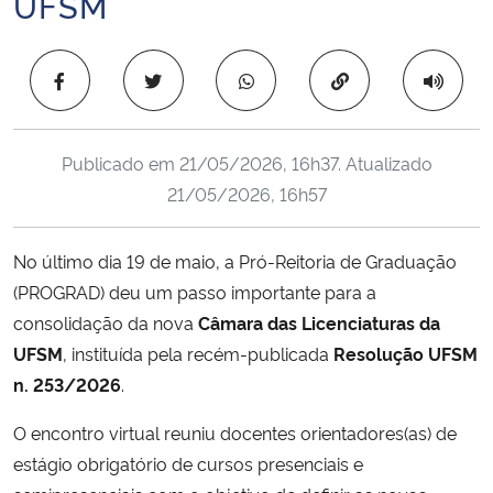
UFSM
Ministério da Cidadania
Copiar para área 
Ministério da Saúde
Ministério de Minas e Energia
Publicado em
21/05/2026, 16h37
. Atualizado
21/05/2026, 16h57
Ministério da Ciência, Tecnologia, Inovações e Comunicações
Ministério do Meio Ambiente
No último dia 19 de maio, a Pró-Reitoria de Graduação
(PROGRAD) deu um passo importante para a
Ministério do Turismo
consolidação da nova
Câmara das Licenciaturas da
UFSM
, instituída pela recém-publicada
Resolução UFSM
Ministério do Desenvolvimento Regional
n. 253/2026
.
Controladoria-Geral da União
O encontro virtual reuniu docentes orientadores(as) de
estágio obrigatório de cursos presenciais e
Ministério da Mulher, da Família e dos Direitos Humanos