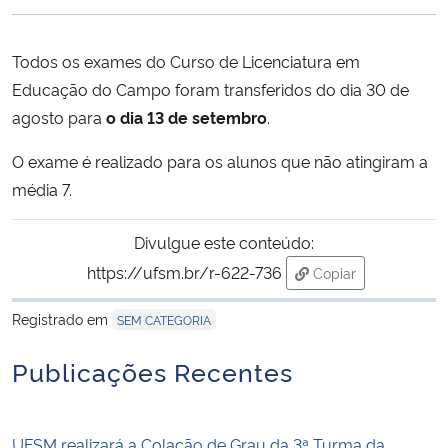
Ministério da Cidadania
Todos os exames do Curso de Licenciatura em
Ministério da Saúde
Educação do Campo foram transferidos do dia 30 de
agosto para
o dia 13 de setembro
.
Ministério de Minas e Energia
O exame é realizado para os alunos que não atingiram a
Ministério da Ciência, Tecnologia, Inovações e Comunicações
média 7.
Ministério do Meio Ambiente
Divulgue este conteúdo:
https://ufsm.br/r-622-736
Copiar
Ministério do Turismo
para área de trans
Registrado em
SEM CATEGORIA
Ministério do Desenvolvimento Regional
Publicações Recentes
Controladoria-Geral da União
Ministério da Mulher, da Família e dos Direitos Humanos
UFSM realizará a Colação de Grau da 3ª Turma da