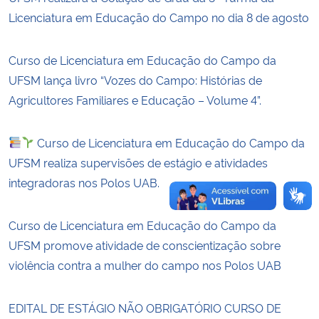
Licenciatura em Educação do Campo no dia 8 de agosto
Secretaria-Geral
Curso de Licenciatura em Educação do Campo da
Secretaria de Governo
UFSM lança livro “Vozes do Campo: Histórias de
Agricultores Familiares e Educação – Volume 4”.
Gabinete de Segurança Institucional
Curso de Licenciatura em Educação do Campo da
Advocacia-Geral da União
UFSM realiza supervisões de estágio e atividades
integradoras nos Polos UAB.
Banco Central do Brasil
Planalto
Curso de Licenciatura em Educação do Campo da
UFSM promove atividade de conscientização sobre
violência contra a mulher do campo nos Polos UAB
EDITAL DE ESTÁGIO NÃO OBRIGATÓRIO CURSO DE