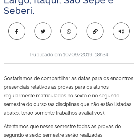
Ministério da Cidadania
Seberi.
Ministério da Saúde
Copiar para área 
Ministério de Minas e Energia
Publicado em
10/09/2019, 18h34
Ministério da Ciência, Tecnologia, Inovações e Comunicações
Ministério do Meio Ambiente
Gostaríamos de compartilhar as datas para os encontros
presenciais relativos as provas para os alunos
Ministério do Turismo
regularmente matriculados no sexto e no segundo
semestre do curso (as disciplinas que não estão listadas
Ministério do Desenvolvimento Regional
abaixo, terão somente trabalhos avaliativos).
Controladoria-Geral da União
Atentamos que nesse semestre todas as provas do
segundo e sexto semestre serão realizadas
Ministério da Mulher, da Família e dos Direitos Humanos