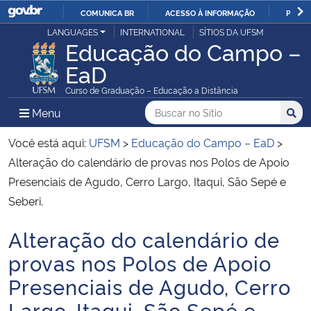
COMUNICA BR
ACESSO À INFORMAÇÃO
PARTI
Casa Civil
LANGUAGES
INTERNATIONAL
SÍTIOS DA UFSM
IR
Educação do Campo –
PARA
EaD
Ministério da Justiça e Segurança Pública
O
Curso de Graduação – Educação a Distância
CONTEÚDO
Ministério da Defesa
Buscar no no Sítio
Busca
Busca:
Menu Principal do Sítio
Menu
Busc
Ministério das Relações Exteriores
Você está aqui:
UFSM
>
Educação do Campo – EaD
>
Alteração do calendário de provas nos Polos de Apoio
Ministério da Economia
Presenciais de Agudo, Cerro Largo, Itaqui, São Sepé e
Seberi.
Ministério da Infraestrutura
Alteração do calendário de
Início do conteúdo
Ministério da Agricultura, Pecuária e Abastecimento
provas nos Polos de Apoio
Presenciais de Agudo, Cerro
Ministério da Educação
Largo, Itaqui, São Sepé e