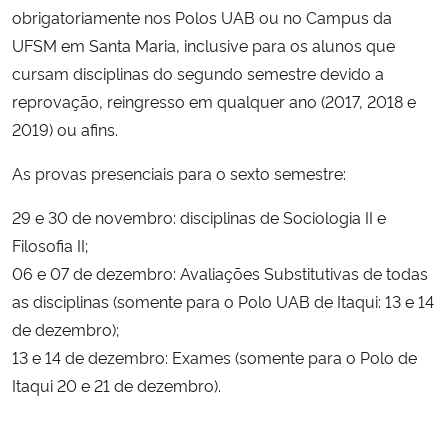
obrigatoriamente nos Polos UAB ou no Campus da
UFSM em Santa Maria, inclusive para os alunos que
Secretaria-Geral
cursam disciplinas do segundo semestre devido a
reprovação, reingresso em qualquer ano (2017, 2018 e
Secretaria de Governo
2019) ou afins.
Gabinete de Segurança Institucional
As provas presenciais para o sexto semestre:
Advocacia-Geral da União
29 e 30 de novembro: disciplinas de Sociologia II e
Filosofia II;
Banco Central do Brasil
06 e 07 de dezembro: Avaliações Substitutivas de todas
as disciplinas (somente para o Polo UAB de Itaqui: 13 e 14
Planalto
de dezembro);
13 e 14 de dezembro: Exames (somente para o Polo de
Itaqui 20 e 21 de dezembro).