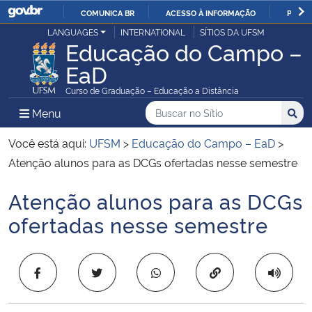
COMUNICA BR
ACESSO À INFORMAÇÃO
PARTI
Casa Civil
LANGUAGES
INTERNATIONAL
SÍTIOS DA UFSM
IR
Educação do Campo –
PARA
EaD
Ministério da Justiça e Segurança Pública
O
Curso de Graduação – Educação a Distância
CONTEÚDO
Ministério da Defesa
Buscar no no Sítio
Busca
Busca:
Menu Principal do Sítio
Menu
Busc
Ministério das Relações Exteriores
Você está aqui:
UFSM
>
Educação do Campo – EaD
>
Atenção alunos para as DCGs ofertadas nesse semestre
Ministério da Economia
Atenção alunos para as DCGs
Início do conteúdo
Ministério da Infraestrutura
ofertadas nesse semestre
Ministério da Agricultura, Pecuária e Abastecimento
Copiar para área 
Ministério da Educação