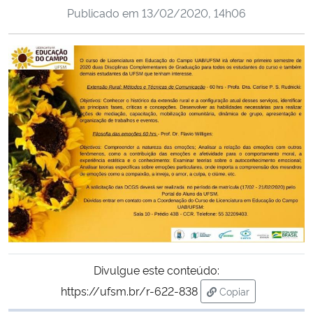
Publicado em
13/02/2020, 14h06
Ministério da Cidadania
Ministério da Saúde
Ministério de Minas e Energia
Ministério da Ciência, Tecnologia, Inovações e Comunicações
Ministério do Meio Ambiente
Ministério do Turismo
Ministério do Desenvolvimento Regional
Divulgue este conteúdo:
Controladoria-Geral da União
https://ufsm.br/r-622-838
Copiar
para área de trans
Ministério da Mulher, da Família e dos Direitos Humanos