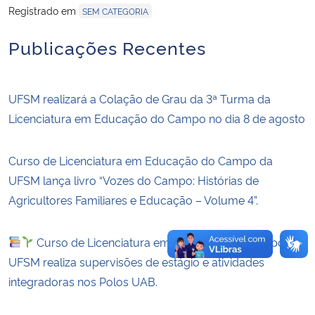
Registrado em
SEM CATEGORIA
Secretaria-Geral
Publicações Recentes
Secretaria de Governo
UFSM realizará a Colação de Grau da 3ª Turma da
Gabinete de Segurança Institucional
Licenciatura em Educação do Campo no dia 8 de agosto
Advocacia-Geral da União
Curso de Licenciatura em Educação do Campo da
UFSM lança livro “Vozes do Campo: Histórias de
Banco Central do Brasil
Agricultores Familiares e Educação – Volume 4”.
Planalto
Curso de Licenciatura em Educação do Campo da
UFSM realiza supervisões de estágio e atividades
integradoras nos Polos UAB.