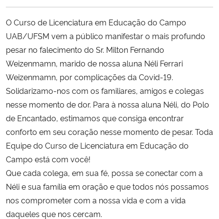
Ministério da Cidadania
O Curso de Licenciatura em Educação do Campo
Ministério da Saúde
UAB/UFSM vem a público manifestar o mais profundo
pesar no falecimento do Sr. Milton Fernando
Ministério de Minas e Energia
Weizenmamn, marido de nossa aluna Néli Ferrari
Weizenmamn, por complicações da Covid-19.
Ministério da Ciência, Tecnologia, Inovações e Comunicações
Solidarizamo-nos com os familiares, amigos e colegas
nesse momento de dor. Para à nossa aluna Néli, do Polo
Ministério do Meio Ambiente
de Encantado, estimamos que consiga encontrar
conforto em seu coração nesse momento de pesar. Toda
Ministério do Turismo
Equipe do Curso de Licenciatura em Educação do
Campo está com você!
Ministério do Desenvolvimento Regional
Que cada colega, em sua fé, possa se conectar com a
Néli e sua família em oração e que todos nós possamos
Controladoria-Geral da União
nos comprometer com a nossa vida e com a vida
daqueles que nos cercam.
Ministério da Mulher, da Família e dos Direitos Humanos