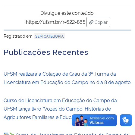
Divulgue este conteúdo:
Secretaria-Geral
https://ufsm.br/r-622-865
Copiar
para área de trans
Secretaria de Governo
Registrado em
SEM CATEGORIA
Gabinete de Segurança Institucional
Publicações Recentes
Advocacia-Geral da União
UFSM realizará a Colação de Grau da 3ª Turma da
Banco Central do Brasil
Licenciatura em Educação do Campo no dia 8 de agosto
Planalto
Curso de Licenciatura em Educação do Campo da
UFSM lança livro “Vozes do Campo: Histórias de
Agricultores Familiares e Educação – Volume 4”.
Curso de Licenciatura em Educação do Campo da