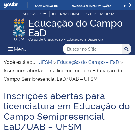
COMUNICA BR
ACESSO À INFORMAÇÃO
PARTI
Casa Civil
LANGUAGES
INTERNATIONAL
SÍTIOS DA UFSM
IR
Educação do Campo –
PARA
EaD
Ministério da Justiça e Segurança Pública
O
Curso de Graduação – Educação a Distância
CONTEÚDO
Ministério da Defesa
Buscar no no Sítio
Busca
Busca:
Menu Principal do Sítio
Menu
Busc
Ministério das Relações Exteriores
Você está aqui:
UFSM
>
Educação do Campo – EaD
>
Inscrições abertas para licenciatura em Educação do
Ministério da Economia
Campo Semipresencial EaD/UAB – UFSM
Inscrições abertas para
Ministério da Infraestrutura
Início do conteúdo
licenciatura em Educação do
Ministério da Agricultura, Pecuária e Abastecimento
Campo Semipresencial
EaD/UAB – UFSM
Ministério da Educação