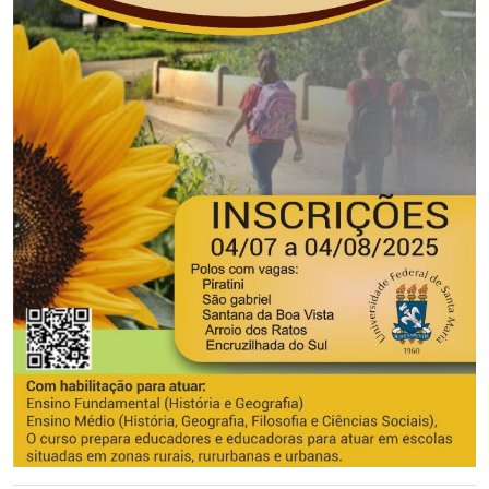
Secretaria-Geral
Secretaria de Governo
Gabinete de Segurança Institucional
Advocacia-Geral da União
Banco Central do Brasil
Planalto