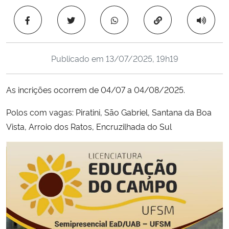
Ministério da Cidadania
Copiar para área 
Ministério da Saúde
Publicado em
13/07/2025, 19h19
Ministério de Minas e Energia
As incrições ocorrem de 04/07 a 04/08/2025.
Ministério da Ciência, Tecnologia, Inovações e Comunicações
Polos com vagas: Piratini, São Gabriel, Santana da Boa
Ministério do Meio Ambiente
Vista, Arroio dos Ratos, Encruzilhada do Sul
Ministério do Turismo
Ministério do Desenvolvimento Regional
Controladoria-Geral da União
Ministério da Mulher, da Família e dos Direitos Humanos