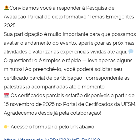
Convidamos você a responder à Pesquisa de
Secretaria-Geral
Avaliação Parcial do ciclo formativo “Temas Emergentes
2025.
Secretaria de Governo
Sua participação é muito importante para que possamos
avaliar o andamento do evento, aperfeiçoar as próximas
Gabinete de Segurança Institucional
atividades e valorizar as experiências vividas até aqui.
O questionário é simples e rápido — leva apenas alguns
Advocacia-Geral da União
minutos! Ao preenchê-lo, você poderá solicitar seu
certificado parcial de participação , correspondente às
Banco Central do Brasil
palestras já acompanhadas até o momento.
Os certificados parciais estarão disponíveis a partir de
Planalto
15 novembro de 2025 no Portal de Certificados da UFSM.
Agradecemos desde já pela colaboração!
Acesse o formulário pelo link abaixo:
https://forms.gle/uDRei9WWgFyPASX68