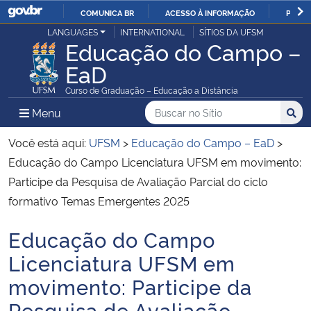
COMUNICA BR
ACESSO À INFORMAÇÃO
PARTI
Casa Civil
LANGUAGES
INTERNATIONAL
SÍTIOS DA UFSM
IR
Educação do Campo –
PARA
EaD
Ministério da Justiça e Segurança Pública
O
Curso de Graduação – Educação a Distância
CONTEÚDO
Ministério da Defesa
Buscar no no Sítio
Busca
Busca:
Menu Principal do Sítio
Menu
Busc
Ministério das Relações Exteriores
Você está aqui:
UFSM
>
Educação do Campo – EaD
>
Educação do Campo Licenciatura UFSM em movimento:
Ministério da Economia
Participe da Pesquisa de Avaliação Parcial do ciclo
formativo Temas Emergentes 2025
Ministério da Infraestrutura
Educação do Campo
Início do conteúdo
Ministério da Agricultura, Pecuária e Abastecimento
Licenciatura UFSM em
movimento: Participe da
Ministério da Educação
Pesquisa de Avaliação