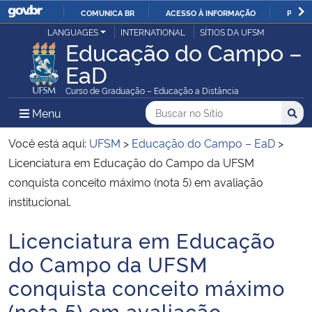
COMUNICA BR
ACESSO À INFORMAÇÃO
PARTI
Casa Civil
LANGUAGES
INTERNATIONAL
SÍTIOS DA UFSM
IR
Educação do Campo –
PARA
EaD
Ministério da Justiça e Segurança Pública
O
Curso de Graduação – Educação a Distância
CONTEÚDO
Ministério da Defesa
Buscar no no Sítio
Busca
Busca:
Menu Principal do Sítio
Menu
Busc
Ministério das Relações Exteriores
Você está aqui:
UFSM
>
Educação do Campo – EaD
>
Licenciatura em Educação do Campo da UFSM
Ministério da Economia
conquista conceito máximo (nota 5) em avaliação
institucional.
Ministério da Infraestrutura
Licenciatura em Educação
Início do conteúdo
Ministério da Agricultura, Pecuária e Abastecimento
do Campo da UFSM
conquista conceito máximo
Ministério da Educação
(nota 5) em avaliação