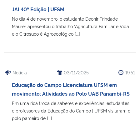
Ministério da Cidadania
JAI 40ª Edição | UFSM
No dia 4 de novembro, o estudante Deonir Trindade
Ministério da Saúde
Maurer apresentou o trabalho "Agricultura Familiar é Vida
e o Citrosuco é Agroecológico [...]
Ministério de Minas e Energia
Ministério da Ciência, Tecnologia, Inovações e Comunicações
Ministério do Meio Ambiente
Notícia
03/11/2025
19:51
Educação do Campo Licenciatura UFSM em
Ministério do Turismo
movimento: Atividades ao Polo UAB Panambi-RS
Em uma rica troca de saberes e experiências, estudantes
Ministério do Desenvolvimento Regional
e professores da Educação do Campo | UFSM visitaram o
polo parceiro de [...]
Controladoria-Geral da União
Ministério da Mulher, da Família e dos Direitos Humanos