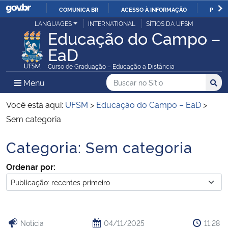
COMUNICA BR
ACESSO À INFORMAÇÃO
PARTI
Casa Civil
LANGUAGES
INTERNATIONAL
SÍTIOS DA UFSM
IR
Educação do Campo –
PARA
EaD
Ministério da Justiça e Segurança Pública
O
Curso de Graduação – Educação a Distância
CONTEÚDO
Ministério da Defesa
Buscar no no Sítio
Busca
Busca:
Menu Principal do Sítio
Menu
Busc
Ministério das Relações Exteriores
Você está aqui:
UFSM
>
Educação do Campo – EaD
>
Sem categoria
Ministério da Economia
Categoria:
Sem categoria
Início do conteúdo
Ministério da Infraestrutura
Ordenar por:
Ministério da Agricultura, Pecuária e Abastecimento
Ministério da Educação
Notícia
04/11/2025
11:28