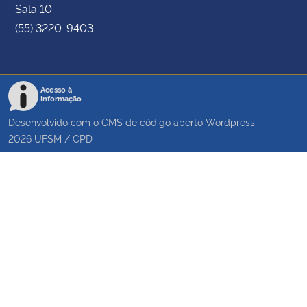
Sala 10
(55) 3220-9403
Acesso à
Informação
Desenvolvido com o CMS de código aberto
Wordpress
2026
UFSM
/
CPD