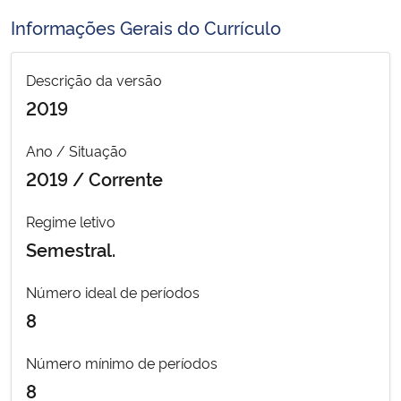
Ministério da Cidadania
Informações Gerais do Currículo
Ministério da Saúde
Descrição da versão
2019
Ministério de Minas e Energia
Ano / Situação
Ministério da Ciência, Tecnologia, Inovações e Comunicações
2019 / Corrente
Ministério do Meio Ambiente
Regime letivo
Semestral.
Ministério do Turismo
Número ideal de períodos
Ministério do Desenvolvimento Regional
8
Controladoria-Geral da União
Número mínimo de períodos
8
Ministério da Mulher, da Família e dos Direitos Humanos