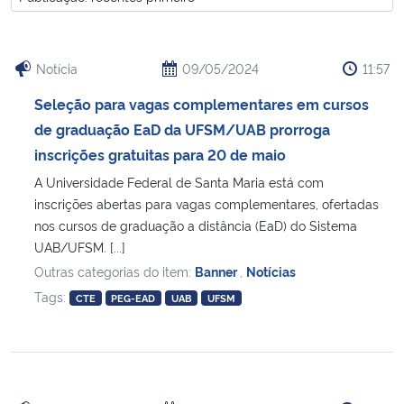
Ministério da Cidadania
Ministério da Saúde
Notícia
09/05/2024
11:57
Seleção para vagas complementares em cursos
Ministério de Minas e Energia
de graduação EaD da UFSM/UAB prorroga
inscrições gratuitas para 20 de maio
Ministério da Ciência, Tecnologia, Inovações e Comunicações
A Universidade Federal de Santa Maria está com
inscrições abertas para vagas complementares, ofertadas
Ministério do Meio Ambiente
nos cursos de graduação a distância (EaD) do Sistema
UAB/UFSM. [...]
Ministério do Turismo
Outras categorias do item:
Banner
,
Notícias
Tags:
CTE
PEG-EAD
UAB
UFSM
Ministério do Desenvolvimento Regional
Controladoria-Geral da União
Ministério da Mulher, da Família e dos Direitos Humanos