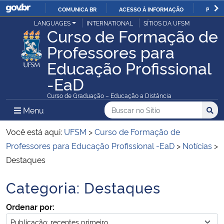
COMUNICA BR
ACESSO À INFORMAÇÃO
PARTI
Casa Civil
LANGUAGES
INTERNATIONAL
SÍTIOS DA UFSM
IR
Curso de Formação de
PARA
Professores para
Ministério da Justiça e Segurança Pública
O
Educação Profissional
CONTEÚDO
Ministério da Defesa
-EaD
Curso de Graduação – Educação a Distância
Ministério das Relações Exteriores
Buscar no no Sítio
Busca
Busca:
Menu Principal do Sítio
Menu
Busc
Ministério da Economia
Você está aqui:
UFSM
>
Curso de Formação de
Professores para Educação Profissional -EaD
>
Notícias
>
Ministério da Infraestrutura
Destaques
Ministério da Agricultura, Pecuária e Abastecimento
Categoria:
Destaques
Início do conteúdo
Ordenar por:
Ministério da Educação