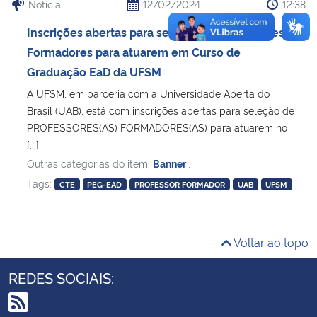
Notícia
12/02/2024
12:38
Inscrições abertas para seleção de Professores
Secretaria-Geral
Formadores para atuarem em Curso de
Graduação EaD da UFSM
Secretaria de Governo
A UFSM, em parceria com a Universidade Aberta do
Gabinete de Segurança Institucional
Brasil (UAB), está com inscrições abertas para seleção de
PROFESSORES(AS) FORMADORES(AS) para atuarem no
[...]
Advocacia-Geral da União
Outras categorias do item:
Banner
,
Tags:
Banco Central do Brasil
CTE
PEG-EAD
PROFESSOR FORMADOR
UAB
UFSM
Planalto
Voltar ao topo
REDES SOCIAIS: