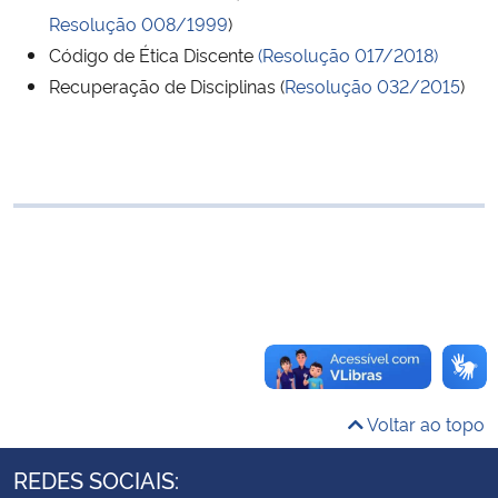
Ministério da Cidadania
Resolução 008/1999
)
Código de Ética Discente
(Resolução 017/2018)
Ministério da Saúde
Recuperação de Disciplinas (
Resolução 032/2015
)
Ministério de Minas e Energia
Ministério da Ciência, Tecnologia, Inovações e Comunicações
Ministério do Meio Ambiente
Ministério do Turismo
Ministério do Desenvolvimento Regional
Voltar ao topo
Controladoria-Geral da União
REDES SOCIAIS:
Ministério da Mulher, da Família e dos Direitos Humanos