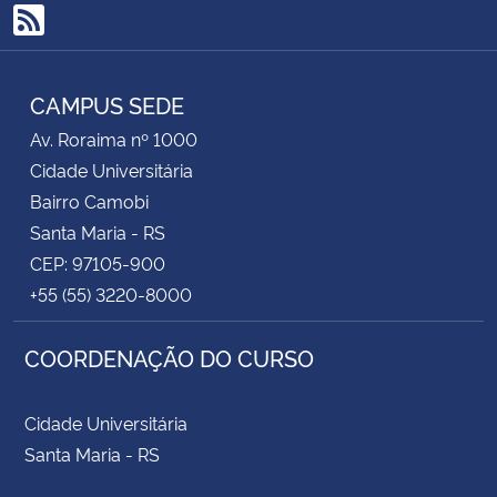
RSS
Secretaria-Geral
CAMPUS SEDE
Secretaria de Governo
Av. Roraima nº 1000
Cidade Universitária
Gabinete de Segurança Institucional
Bairro Camobi
Advocacia-Geral da União
Santa Maria - RS
CEP: 97105-900
Banco Central do Brasil
+55 (55) 3220-8000
Planalto
COORDENAÇÃO DO CURSO
Cidade Universitária
Santa Maria - RS