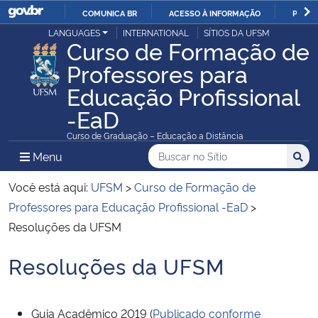
COMUNICA BR
ACESSO À INFORMAÇÃO
PARTI
Casa Civil
LANGUAGES
INTERNATIONAL
SÍTIOS DA UFSM
IR
Curso de Formação de
PARA
Professores para
Ministério da Justiça e Segurança Pública
O
Educação Profissional
CONTEÚDO
Ministério da Defesa
-EaD
Curso de Graduação – Educação a Distância
Ministério das Relações Exteriores
Buscar no no Sítio
Busca
Busca:
Menu Principal do Sítio
Menu
Busc
Ministério da Economia
Você está aqui:
UFSM
>
Curso de Formação de
Professores para Educação Profissional -EaD
>
Ministério da Infraestrutura
Resoluções da UFSM
Ministério da Agricultura, Pecuária e Abastecimento
Resoluções da UFSM
Início do conteúdo
Ministério da Educação
Guia Acadêmico 2019 (
Publicado conforme