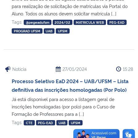
para realização de solicitação de matrículas via Portal do
Aluno. Todos os alunos devem solicitar matrícula [...]
Secretaria-Geral
Tags:
@pegeadufsm
2024/02
MATRICULA WEB
PEG-EAD
Secretaria de Governo
PROGRAD UFSM
UAB
UFSM
Gabinete de Segurança Institucional
Advocacia-Geral da União
Notícia
27/01/2024
15:28
Banco Central do Brasil
Processo Seletivo EaD 2024 – UAB/UFSM – Lista
definitiva das inscrições homologadas (Por Polo)
Planalto
Já está disponível para acesso a listagem geral de
inscrições homologadas (por polo) para o Curso de
Formação de Professores para a [...]
Tags:
CTE
PEG-EAD
UAB
UFSM