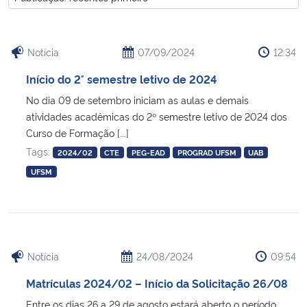
Ministério da Cidadania
Ministério da Saúde
Notícia
07/09/2024
12:34
Início do 2° semestre letivo de 2024
Ministério de Minas e Energia
No dia 09 de setembro iniciam as aulas e demais
atividades acadêmicas do 2º semestre letivo de 2024 dos
Ministério da Ciência, Tecnologia, Inovações e Comunicações
Curso de Formação [...]
Tags:
2024/02
CTE
PEG-EAD
PROGRAD UFSM
UAB
Ministério do Meio Ambiente
UFSM
Ministério do Turismo
Ministério do Desenvolvimento Regional
Notícia
24/08/2024
09:54
Controladoria-Geral da União
Matrículas 2024/02 – Início da Solicitação 26/08
Ministério da Mulher, da Família e dos Direitos Humanos
Entre os dias 26 a 29 de agosto estará aberto o período