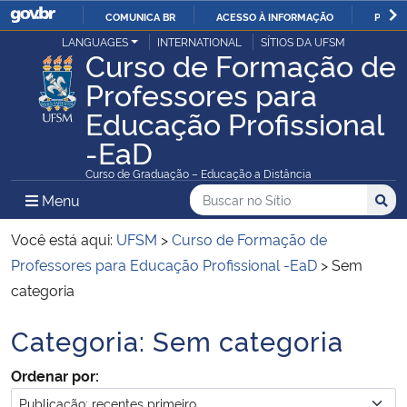
COMUNICA BR
ACESSO À INFORMAÇÃO
PARTI
Casa Civil
LANGUAGES
INTERNATIONAL
SÍTIOS DA UFSM
IR
Curso de Formação de
PARA
Professores para
Ministério da Justiça e Segurança Pública
O
Educação Profissional
CONTEÚDO
Ministério da Defesa
-EaD
Curso de Graduação – Educação a Distância
Ministério das Relações Exteriores
Buscar no no Sítio
Busca
Busca:
Menu Principal do Sítio
Menu
Busc
Ministério da Economia
Você está aqui:
UFSM
>
Curso de Formação de
Professores para Educação Profissional -EaD
>
Sem
Ministério da Infraestrutura
categoria
Ministério da Agricultura, Pecuária e Abastecimento
Categoria:
Sem categoria
Início do conteúdo
Ordenar por:
Ministério da Educação