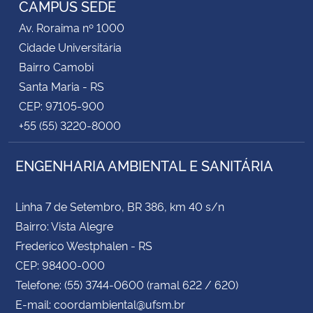
CAMPUS SEDE
Av. Roraima nº 1000
Secretaria-Geral
Cidade Universitária
Bairro Camobi
Secretaria de Governo
Santa Maria - RS
CEP: 97105-900
Gabinete de Segurança Institucional
+55 (55) 3220-8000
Advocacia-Geral da União
ENGENHARIA AMBIENTAL E SANITÁRIA
Banco Central do Brasil
Linha 7 de Setembro, BR 386, km 40 s/n
Planalto
Bairro: Vista Alegre
Frederico Westphalen - RS
CEP: 98400-000
Telefone: (55) 3744-0600 (ramal 622 / 620)
E-mail: coordambiental@ufsm.br