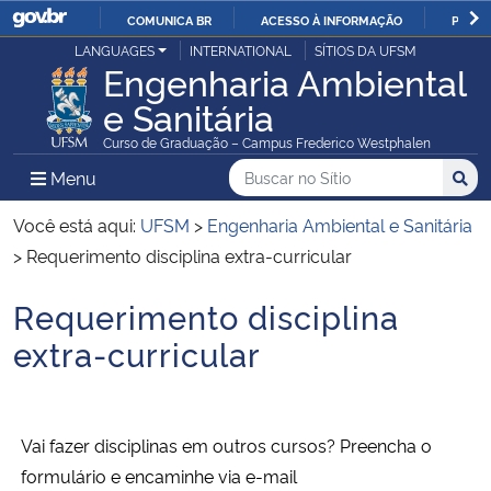
COMUNICA BR
ACESSO À INFORMAÇÃO
PARTI
Casa Civil
LANGUAGES
INTERNATIONAL
SÍTIOS DA UFSM
IR
Engenharia Ambiental
PARA
e Sanitária
Ministério da Justiça e Segurança Pública
O
Curso de Graduação – Campus Frederico Westphalen
CONTEÚDO
Ministério da Defesa
Buscar no no Sítio
Busca
Busca:
Menu Principal do Sítio
Menu
Busc
Ministério das Relações Exteriores
Você está aqui:
UFSM
>
Engenharia Ambiental e Sanitária
>
Requerimento disciplina extra-curricular
Ministério da Economia
Requerimento disciplina
Início do conteúdo
Ministério da Infraestrutura
extra-curricular
Ministério da Agricultura, Pecuária e Abastecimento
Vai fazer disciplinas em outros cursos? Preencha o
Ministério da Educação
formulário e encaminhe via e-mail