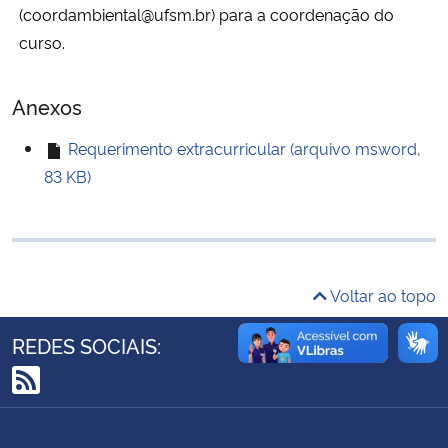
(coordambiental@ufsm.br) para a coordenação do
Ministério da Cidadania
curso.
Ministério da Saúde
Anexos
Ministério de Minas e Energia
Requerimento extracurricular (arquivo msword,
83 KB)
Ministério da Ciência, Tecnologia, Inovações e Comunicações
Ministério do Meio Ambiente
Ministério do Turismo
Voltar ao topo
Ministério do Desenvolvimento Regional
REDES SOCIAIS:
Controladoria-Geral da União
RSS
Ministério da Mulher, da Família e dos Direitos Humanos