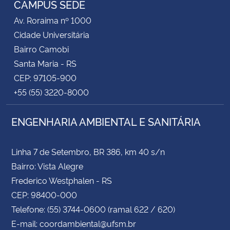
CAMPUS SEDE
Av. Roraima nº 1000
Secretaria-Geral
Cidade Universitária
Bairro Camobi
Secretaria de Governo
Santa Maria - RS
CEP: 97105-900
Gabinete de Segurança Institucional
+55 (55) 3220-8000
Advocacia-Geral da União
ENGENHARIA AMBIENTAL E SANITÁRIA
Banco Central do Brasil
Linha 7 de Setembro, BR 386, km 40 s/n
Planalto
Bairro: Vista Alegre
Frederico Westphalen - RS
CEP: 98400-000
Telefone: (55) 3744-0600 (ramal 622 / 620)
E-mail: coordambiental@ufsm.br