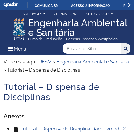
COMUNICA BR
ACESSO À INFORMAÇÃO
PARTI
Casa Civil
LANGUAGES
INTERNATIONAL
SÍTIOS DA UFSM
IR
Engenharia Ambiental
PARA
e Sanitária
Ministério da Justiça e Segurança Pública
O
Curso de Graduação – Campus Frederico Westphalen
CONTEÚDO
Ministério da Defesa
Buscar no no Sítio
Busca
Busca:
Menu Principal do Sítio
Menu
Busc
Ministério das Relações Exteriores
Você está aqui:
UFSM
>
Engenharia Ambiental e Sanitária
>
Tutorial – Dispensa de Disciplinas
Ministério da Economia
Tutorial – Dispensa de
Início do conteúdo
Ministério da Infraestrutura
Disciplinas
Ministério da Agricultura, Pecuária e Abastecimento
Anexos
Ministério da Educação
Tutorial - Dispensa de Disciplinas (arquivo pdf, 2