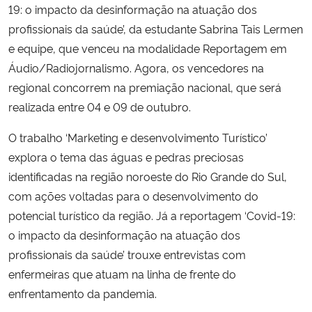
19: o impacto da desinformação na atuação dos
profissionais da saúde’, da estudante Sabrina Tais Lermen
Secretaria-Geral
e equipe, que venceu na modalidade Reportagem em
Áudio/Radiojornalismo. Agora, os vencedores na
Secretaria de Governo
regional concorrem na premiação nacional, que será
realizada entre 04 e 09 de outubro.
Gabinete de Segurança Institucional
O trabalho ‘Marketing e desenvolvimento Turístico’
Advocacia-Geral da União
explora o tema das águas e pedras preciosas
identificadas na região noroeste do Rio Grande do Sul,
Banco Central do Brasil
com ações voltadas para o desenvolvimento do
potencial turístico da região. Já a reportagem ‘Covid-19:
Planalto
o impacto da desinformação na atuação dos
profissionais da saúde’ trouxe entrevistas com
enfermeiras que atuam na linha de frente do
enfrentamento da pandemia.