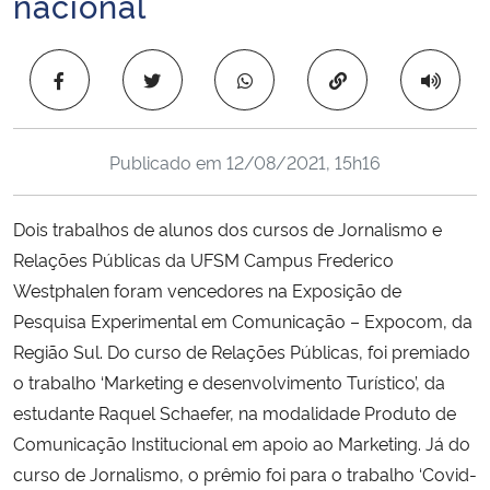
nacional
Ministério da Cidadania
Copiar para área 
Ministério da Saúde
Ministério de Minas e Energia
Publicado em
12/08/2021, 15h16
Ministério da Ciência, Tecnologia, Inovações e Comunicações
Dois trabalhos de alunos dos cursos de Jornalismo e
Ministério do Meio Ambiente
Relações Públicas da UFSM Campus Frederico
Westphalen foram vencedores na Exposição de
Ministério do Turismo
Pesquisa Experimental em Comunicação – Expocom, da
Região Sul. Do curso de Relações Públicas, foi premiado
Ministério do Desenvolvimento Regional
o trabalho ‘Marketing e desenvolvimento Turístico’, da
estudante Raquel Schaefer, na modalidade Produto de
Controladoria-Geral da União
Comunicação Institucional em apoio ao Marketing. Já do
curso de Jornalismo, o prêmio foi para o trabalho ‘Covid-
Ministério da Mulher, da Família e dos Direitos Humanos