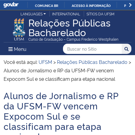
COMUNICA BR
ACESSO À INFORMAÇÃO
PARTI
Casa Civil
LANGUAGES
INTERNATIONAL
SÍTIOS DA UFSM
IR
Relações Públicas
PARA
Bacharelado
Ministério da Justiça e Segurança Pública
O
Curso de Graduação – Campus Frederico Westphalen
CONTEÚDO
Ministério da Defesa
Buscar no no Sítio
Busca
Busca:
Menu Principal do Sítio
Menu
Busc
Ministério das Relações Exteriores
Você está aqui:
UFSM
>
Relações Públicas Bacharelado
>
Alunos de Jornalismo e RP da UFSM-FW vencem
Ministério da Economia
Expocom Sul e se classificam para etapa nacional
Alunos de Jornalismo e RP
Ministério da Infraestrutura
Início do conteúdo
da UFSM-FW vencem
Ministério da Agricultura, Pecuária e Abastecimento
Expocom Sul e se
classificam para etapa
Ministério da Educação