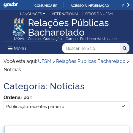
COMUNICA BR
ACESSO À INFORMAÇÃO
PARTI
Casa Civil
LANGUAGES
INTERNATIONAL
SÍTIOS DA UFSM
IR
Relações Públicas
PARA
Bacharelado
Ministério da Justiça e Segurança Pública
O
Curso de Graduação – Campus Frederico Westphalen
CONTEÚDO
Ministério da Defesa
Buscar no no Sítio
Busca
Busca:
Menu Principal do Sítio
Menu
Busc
Ministério das Relações Exteriores
Você está aqui:
UFSM
>
Relações Públicas Bacharelado
>
Notícias
Ministério da Economia
Categoria:
Notícias
Início do conteúdo
Ministério da Infraestrutura
Ordenar por:
Ministério da Agricultura, Pecuária e Abastecimento
Ministério da Educação