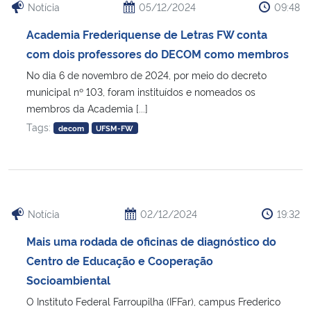
Notícia
05/12/2024
09:48
Secretaria-Geral
Academia Frederiquense de Letras FW conta
com dois professores do DECOM como membros
Secretaria de Governo
No dia 6 de novembro de 2024, por meio do decreto
municipal nº 103, foram instituídos e nomeados os
Gabinete de Segurança Institucional
membros da Academia [...]
Tags:
decom
UFSM-FW
Advocacia-Geral da União
Banco Central do Brasil
Notícia
02/12/2024
19:32
Planalto
Mais uma rodada de oficinas de diagnóstico do
Centro de Educação e Cooperação
Socioambiental
O Instituto Federal Farroupilha (IFFar), campus Frederico