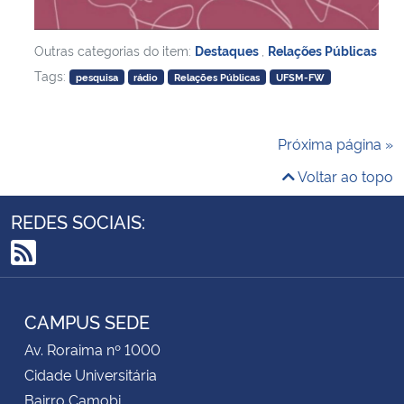
Outras categorias do item:
Destaques
,
Relações Públicas
Tags:
pesquisa
rádio
Relações Públicas
UFSM-FW
Próxima página »
Voltar ao topo
REDES SOCIAIS:
RSS
CAMPUS SEDE
Av. Roraima nº 1000
Cidade Universitária
Bairro Camobi