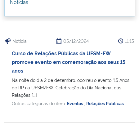
Notícias
Ministério da Cidadania
Ministério da Saúde
Ministério de Minas e Energia
Notícia
05/12/2024
11:15
Curso de Relações Públicas da UFSM-FW
Ministério da Ciência, Tecnologia, Inovações e Comunicações
promove evento em comemoração aos seus 15
anos
Ministério do Meio Ambiente
Na noite do dia 2 de dezembro, ocorreu o evento “15 Anos
de RP na UFSM/FW: Celebração do Dia Nacional das
Ministério do Turismo
Relações [...]
Outras categorias do item:
Eventos
,
Relações Públicas
Ministério do Desenvolvimento Regional
Controladoria-Geral da União
Ministério da Mulher, da Família e dos Direitos Humanos