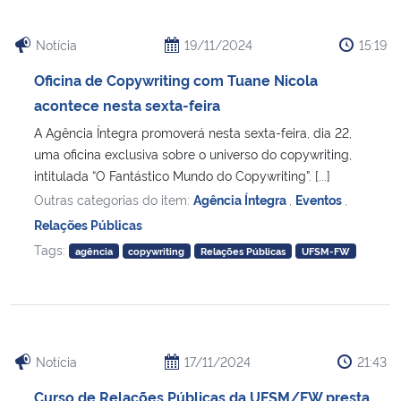
Notícia
19/11/2024
15:19
Oficina de Copywriting com Tuane Nicola
acontece nesta sexta-feira
A Agência Íntegra promoverá nesta sexta-feira, dia 22,
uma oficina exclusiva sobre o universo do copywriting,
intitulada “O Fantástico Mundo do Copywriting”. [...]
Outras categorias do item:
Agência Íntegra
,
Eventos
,
Relações Públicas
Tags:
agência
copywriting
Relações Públicas
UFSM-FW
Notícia
17/11/2024
21:43
Curso de Relações Públicas da UFSM/FW presta