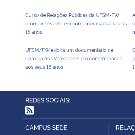
Curso de Relações Públicas da UFSM-FW
A
promove evento em comemoração aos seus
c
15 anos
UFSM/FW exibirá um documentário na
C
Câmara dos Vereadores em comemoração
p
aos seus 18 anos
1
REDES SOCIAIS:
RSS
CAMPUS SEDE
RELAÇ