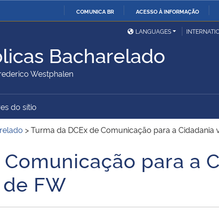
COMUNICA BR
ACESSO À INFORMAÇÃO
Ministério da Defesa
Ministério das Relações
Mini
IR
LANGUAGES
INTERNATI
Exteriores
PARA
licas Bacharelado
O
Ministério da Cidadania
Ministério da Saúde
Mini
CONTEÚDO
ederico Westphalen
es do sítio
Ministério do
Controladoria-Geral da
Mini
Desenvolvimento Regional
União
Famí
relado
>
Turma da DCEx de Comunicação para a Cidadania vi
Hum
Comunicação para a Ci
Advocacia-Geral da União
Banco Central do Brasil
Plan
a de FW