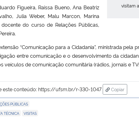
visitam 
duardo Figueira, Raissa Bueno, Ana Beatriz
rvalho, Julia Weber, Malu Marcon, Marina
a docente do curso de Relações Públicas,
ereira.
extensão “Comunicação para a Cidadania”, ministrada pela p
erligação entre comunicação e o desenvolvimento da cidadani
s veículos de comunicação comunitária (rádios, jornais e TVs
e este conteúdo:
https://ufsm.br/r-330-1047
Copiar
para área d
ÇÕES PÚBLICAS
,
TA TÉCNICA
VISITAS