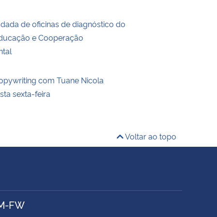
dada de oficinas de diagnóstico do
Educação e Cooperação
tal
Copywriting com Tuane Nicola
ta sexta-feira
Voltar ao topo
SM-FW