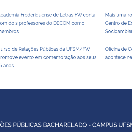
cademia Frederiquense de Letras FW conta
Mais uma ro
om dois professores do DECOM como
Centro de 
membros
Socioambien
urso de Relações Públicas da UFSM/FW
Oficina de 
romove evento em comemoração aos seus
acontece nes
5 anos
ÕES PÚBLICAS BACHARELADO - CAMPUS UF