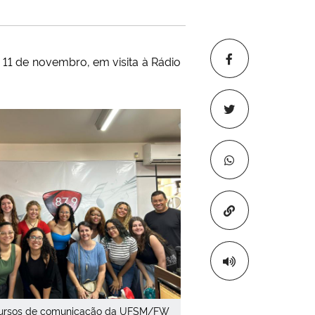
11 de novembro, em visita à Rádio
Copiar para áre
cursos de comunicação da UFSM/FW