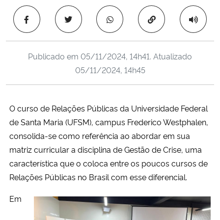
Ministério da Cidadania
Copiar para área 
Ministério da Saúde
Publicado em
05/11/2024, 14h41
. Atualizado
Ministério de Minas e Energia
05/11/2024, 14h45
Ministério da Ciência, Tecnologia, Inovações e Comunicações
O curso de Relações Públicas da Universidade Federal
Ministério do Meio Ambiente
de Santa Maria (UFSM), campus Frederico Westphalen,
consolida-se como referência ao abordar em sua
Ministério do Turismo
matriz curricular a disciplina de Gestão de Crise, uma
característica que o coloca entre os poucos cursos de
Ministério do Desenvolvimento Regional
Relações Públicas no Brasil com esse diferencial.
Controladoria-Geral da União
Em
Ministério da Mulher, da Família e dos Direitos Humanos