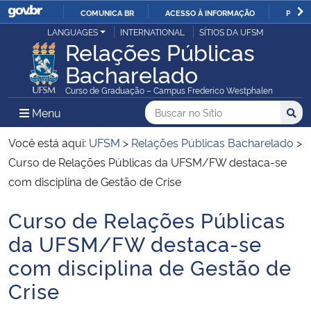
COMUNICA BR
ACESSO À INFORMAÇÃO
PARTI
Casa Civil
LANGUAGES
INTERNATIONAL
SÍTIOS DA UFSM
IR
Relações Públicas
PARA
Bacharelado
Ministério da Justiça e Segurança Pública
O
Curso de Graduação – Campus Frederico Westphalen
CONTEÚDO
Ministério da Defesa
Buscar no no Sítio
Busca
Busca:
Menu Principal do Sítio
Menu
Busc
Ministério das Relações Exteriores
Você está aqui:
UFSM
>
Relações Públicas Bacharelado
>
Curso de Relações Públicas da UFSM/FW destaca-se
Ministério da Economia
com disciplina de Gestão de Crise
Curso de Relações Públicas
Ministério da Infraestrutura
Início do conteúdo
da UFSM/FW destaca-se
Ministério da Agricultura, Pecuária e Abastecimento
com disciplina de Gestão de
Crise
Ministério da Educação