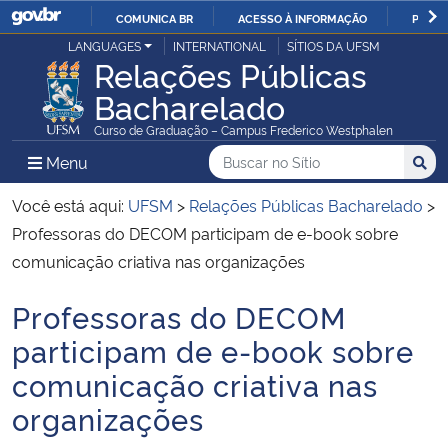
COMUNICA BR
ACESSO À INFORMAÇÃO
PARTI
Casa Civil
LANGUAGES
INTERNATIONAL
SÍTIOS DA UFSM
IR
Relações Públicas
PARA
Bacharelado
Ministério da Justiça e Segurança Pública
O
Curso de Graduação – Campus Frederico Westphalen
CONTEÚDO
Ministério da Defesa
Buscar no no Sítio
Busca
Busca:
Menu Principal do Sítio
Menu
Busc
Ministério das Relações Exteriores
Você está aqui:
UFSM
>
Relações Públicas Bacharelado
>
Professoras do DECOM participam de e-book sobre
Ministério da Economia
comunicação criativa nas organizações
Professoras do DECOM
Ministério da Infraestrutura
Início do conteúdo
participam de e-book sobre
Ministério da Agricultura, Pecuária e Abastecimento
comunicação criativa nas
organizações
Ministério da Educação