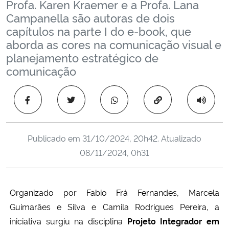
Profa. Karen Kraemer e a Profa. Lana
Ministério da Cidadania
Campanella são autoras de dois
capítulos na parte I do e-book, que
Ministério da Saúde
aborda as cores na comunicação visual e
planejamento estratégico de
Ministério de Minas e Energia
comunicação
Ministério da Ciência, Tecnologia, Inovações e Comunicações
Copiar para área 
Ministério do Meio Ambiente
Publicado em
31/10/2024, 20h42
. Atualizado
Ministério do Turismo
08/11/2024, 0h31
Ministério do Desenvolvimento Regional
Organizado por Fabio Frá Fernandes, Marcela
Controladoria-Geral da União
Guimarães e Silva e Camila Rodrigues Pereira, a
iniciativa surgiu na disciplina
Projeto Integrador em
Ministério da Mulher, da Família e dos Direitos Humanos