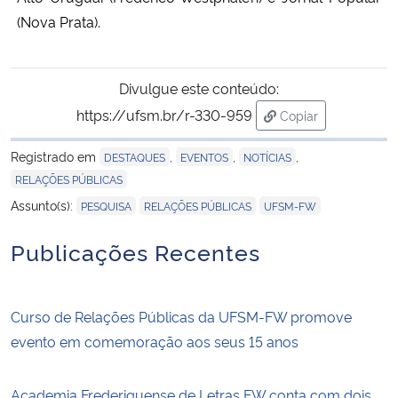
(Nova Prata).
Divulgue este conteúdo:
https://ufsm.br/r-330-959
Copiar
para área de trans
Registrado em
,
,
,
DESTAQUES
EVENTOS
NOTÍCIAS
RELAÇÕES PÚBLICAS
,
,
Assunto(s):
PESQUISA
RELAÇÕES PÚBLICAS
UFSM-FW
Publicações Recentes
Curso de Relações Públicas da UFSM-FW promove
evento em comemoração aos seus 15 anos
Academia Frederiquense de Letras FW conta com dois