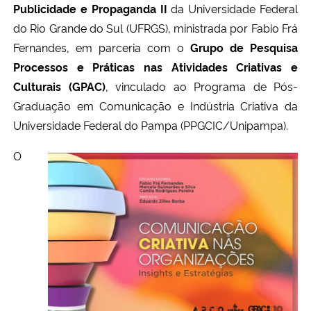
Publicidade e Propaganda II
da Universidade Federal
do Rio Grande do Sul (UFRGS), ministrada por Fabio Frá
Secretaria-Geral
Fernandes, em parceria com o
Grupo de Pesquisa
Processos e Práticas nas Atividades Criativas e
Secretaria de Governo
Culturais (GPAC)
, vinculado ao Programa de Pós-
Graduação em Comunicação e Indústria Criativa da
Gabinete de Segurança Institucional
Universidade Federal do Pampa (PPGCIC/Unipampa).
Advocacia-Geral da União
O
Banco Central do Brasil
Planalto