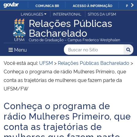
COMUNICA BR
ACESSO À INFORMAÇÃO
PARTI
Casa Civil
LANGUAGES
INTERNATIONAL
SÍTIOS DA UFSM
IR
Relações Públicas
PARA
Bacharelado
Ministério da Justiça e Segurança Pública
O
Curso de Graduação – Campus Frederico Westphalen
CONTEÚDO
Ministério da Defesa
Buscar no no Sítio
Busca
Busca:
Menu Principal do Sítio
Menu
Busc
Ministério das Relações Exteriores
Você está aqui:
UFSM
>
Relações Públicas Bacharelado
>
Conheça o programa de rádio Mulheres Primeiro, que
Ministério da Economia
conta as trajetórias de mulheres que fazem parte da
UFSM/FW
Ministério da Infraestrutura
Conheça o programa de
Início do conteúdo
Ministério da Agricultura, Pecuária e Abastecimento
rádio Mulheres Primeiro, que
conta as trajetórias de
Ministério da Educação
mulheres que fazem parte