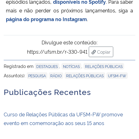
episódios lançados,
disponíveis no Spotify
. Para saber
mais e não perder os próximos lançamentos, siga a
página do programa no Instagram
.
Divulgue este conteúdo:
https://ufsm.br/r-330-941
Copiar
para área de trans
Registrado em
,
,
DESTAQUES
NOTÍCIAS
RELAÇÕES PÚBLICAS
,
,
,
Assunto(s):
PESQUISA
RÁDIO
RELAÇÕES PÚBLICAS
UFSM-FW
Publicações Recentes
Curso de Relações Públicas da UFSM-FW promove
evento em comemoração aos seus 15 anos