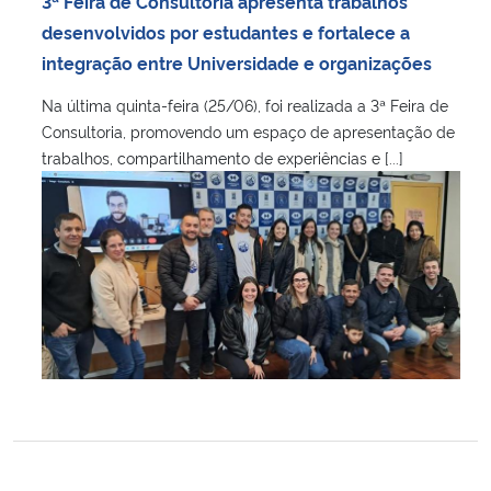
3ª Feira de Consultoria apresenta trabalhos
Ministério da Cidadania
desenvolvidos por estudantes e fortalece a
integração entre Universidade e organizações
Ministério da Saúde
Na última quinta-feira (25/06), foi realizada a 3ª Feira de
Consultoria, promovendo um espaço de apresentação de
Ministério de Minas e Energia
trabalhos, compartilhamento de experiências e [...]
Ministério da Ciência, Tecnologia, Inovações e Comunicações
Ministério do Meio Ambiente
Ministério do Turismo
Ministério do Desenvolvimento Regional
Controladoria-Geral da União
Ministério da Mulher, da Família e dos Direitos Humanos