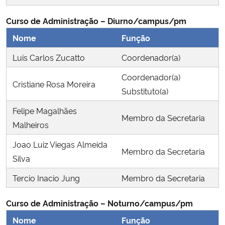
Ministério da Cidadania
Curso de Administração – Diurno/campus/pm
Ministério da Saúde
Nome
Função
Luis Carlos Zucatto
Coordenador(a)
Ministério de Minas e Energia
Coordenador(a)
Cristiane Rosa Moreira
Ministério da Ciência, Tecnologia, Inovações e Comunicações
Substituto(a)
Felipe Magalhães
Ministério do Meio Ambiente
Membro da Secretaria
Malheiros
Ministério do Turismo
Joao Luiz Viegas Almeida
Membro da Secretaria
Silva
Ministério do Desenvolvimento Regional
Tercio Inacio Jung
Membro da Secretaria
Controladoria-Geral da União
Curso de Administração – Noturno/campus/pm
Nome
Função
Ministério da Mulher, da Família e dos Direitos Humanos