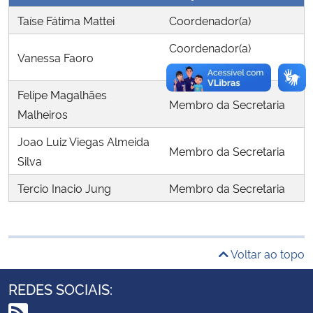
Taíse Fátima Mattei
Coordenador(a)
Secretaria-Geral
Coordenador(a)
Vanessa Faoro
Substituto(a)
Secretaria de Governo
Felipe Magalhães
Membro da Secretaria
Gabinete de Segurança Institucional
Malheiros
Joao Luiz Viegas Almeida
Advocacia-Geral da União
Membro da Secretaria
Silva
Banco Central do Brasil
Tercio Inacio Jung
Membro da Secretaria
Planalto
Voltar ao topo
REDES SOCIAIS: