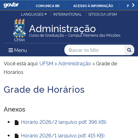
COMUNICA BR
ACESSO À INFORMAÇÃO
PARTI
Casa Civil
LANGUAGES
INTERNATIONAL
SÍTIOS DA UFSM
IR
PARA
Administração
Ministério da Justiça e Segurança Pública
O
Curso de Graduação – Campus Palmeira das Missões
CONTEÚDO
Ministério da Defesa
Buscar no no Sítio
Busca
Busca:
Menu Principal do Sítio
Menu
Busc
Ministério das Relações Exteriores
Você está aqui:
UFSM
>
Administração
>
Grade de
Horários
Ministério da Economia
Grade de Horários
Início do conteúdo
Ministério da Infraestrutura
Anexos
Ministério da Agricultura, Pecuária e Abastecimento
Horário 2026/2 (arquivo pdf, 396 KB)
Ministério da Educação
Horário 2026/1 (arquivo pdf, 415 KB)