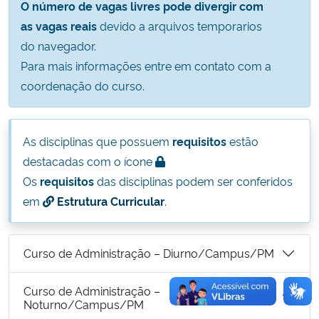
O número de vagas livres pode divergir com
Ministério da Cidadania
as vagas reais
devido a arquivos temporarios
do navegador.
Ministério da Saúde
Para mais informações entre em contato com a
coordenação do curso.
Ministério de Minas e Energia
Ministério da Ciência, Tecnologia, Inovações e Comunicações
As disciplinas que possuem
requisitos
estão
destacadas com o ícone
Ministério do Meio Ambiente
Os
requisitos
das disciplinas podem ser conferidos
em
Estrutura Curricular
.
Ministério do Turismo
Ministério do Desenvolvimento Regional
Curso de Administração – Diurno/Campus/PM
Controladoria-Geral da União
Curso de Administração –
Noturno/Campus/PM
Ministério da Mulher, da Família e dos Direitos Humanos